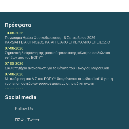
Πρόσφατα
10-08-2026
Παγκόσμια Ημέρα Φυσικοθεραπείας - 8 Σεπτεμβρίου 2026
ΚΑΡΔΙΑΓΓΕΙΑΚΗ ΝΟΣΟΣ ΚΑΙ ΑΓΓΕΙΑΚΟ ΕΓΚΕΦΑΛΙΚΟ ΕΠΕΙΣΟΔΙΟ
07-08-2026
Σημαντική διεύρυνση της φυσικοθεραπευτικής κάλυψης παιδιών και
εφήβων από τον ΕΟΠΥΥ
07-08-2026
Συλλυπητήρια ανακοίνωση για το θάνατο του Γεωργίου Μαρσέλλου
07-08-2026
Με απόφαση του Δ.Σ του ΕΟΠΥΥ διευρύνονται οι κωδικοί icd10 για τη
χορήγηση συνεδριών φυσικοθεραπείας στην ειδική αγωγή
07-08-2026
Μνημόνιο Συνεργασίας μεταξύ του Υπουργείου Ψηφιακής Διακυβέρνησης
Social media
και Τεχνητής Νοημοσύνης και του Πανελλήνιου...
06-08-2026
Follow Us
Συνάντηση αντιπροσωπείας του Κ.Δ.Σ με τον Υφυπουργό Παιδείας
Ανώτατης Εκπαίδευσης Νίκο Παπαϊωάννου
ΠΣΦ - Twitter
04-08-2026
Ιούλιος 2026-Μηνιαία Ανασκόπηση