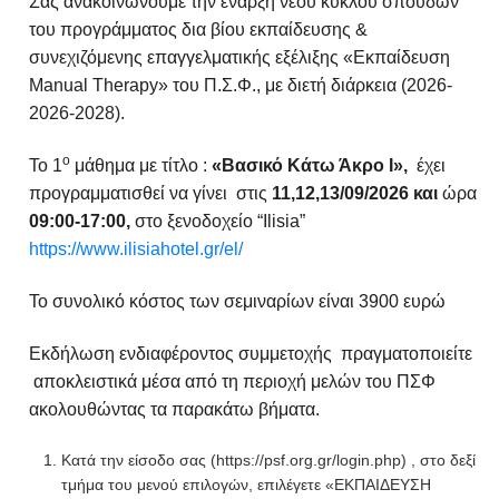
Σας ανακοινώνουμε την έναρξη νέου κύκλου σπουδών
του προγράμματος δια βίου εκπαίδευσης &
συνεχιζόμενης επαγγελματικής εξέλιξης «Εκπαίδευση
Manual Therapy» του Π.Σ.Φ., με διετή διάρκεια (2026-
2026-2028).
ο
Το 1
μάθημα με τίτλο :
«Βασικό Κάτω Άκρο Ι»,
έχει
προγραμματισθεί να γίνει στις
11,12,13/09/2026 και
ώρα
09:00-17:00,
στο ξενοδοχείο “Ilisia”
https://www.ilisiahotel.gr/el/
Το συνολικό κόστος των σεμιναρίων είναι 3900 ευρώ
Εκδήλωση ενδιαφέροντος συμμετοχής πραγματοποιείτε
αποκλειστικά μέσα από τη περιοχή μελών του ΠΣΦ
ακολουθώντας τα παρακάτω βήματα.
Κατά την είσοδο σας (https://psf.org.gr/login.php) , στο δεξί
τμήμα του μενού επιλογών, επιλέγετε «ΕΚΠΑΙΔΕΥΣΗ