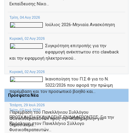
Εκπαίδευσης Νίκο...
Τρίτη, 04 Αυγ 2026
Ιούλιος 2026-Μηνιαία Ανασκόπηση
Κυριακή, 02 Αυγ 2026
Συγκρότηση επιτροπής για την
εφαρμογή ανέκπτωτου στο clawback
και την εφαρμογή ηλεκτρονικού...
Κυριακή, 02 Αυγ 2026
Ικανοποίηση του Π.Σ.Φ για το Ν.
5322/2026 που αφορά την πρώιμη
παρέμβαση και τον προσωπικό βοηθό και...
Πρόσφατα Νέα
Τετάρτη, 29 Ιουλ 2026
Τρίτη, 07 Ιουλ 2026
Παρέμβαση του Πανελλήνιου Συλλόγου
ΠΡΟΣΚΛΗΣΗ ΕΚΔΗΛΩΣΗΣ ΕΝΔΙΑΦΕΡΟΝΤΟΣ: Για την
Φυσικοθεραπευτών προς την «Καθημερινή» για
Πρόσληψη στον Πανελλήνιο Σύλλογο
δημοσίευμα...
Φυσικοθεραπευτών...