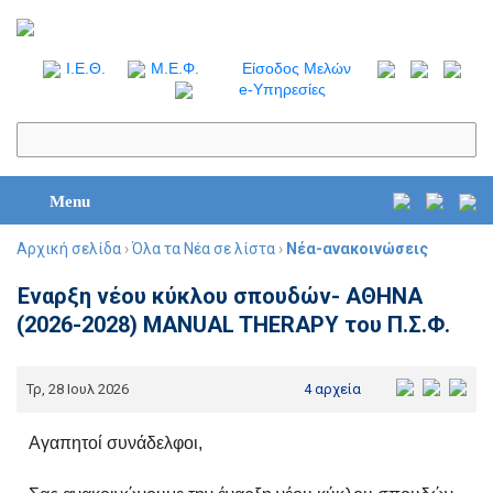
I.Ε.Θ.
Μ.Ε.Φ.
Είσοδος Μελών
e-Υπηρεσίες
Menu
Αρχική σελίδα
›
Όλα τα Νέα σε λίστα
›
Νέα-ανακοινώσεις
Έναρξη νέου κύκλου σπουδών- ΑΘΗΝΑ
(2026-2028) MANUAL THERAPY του Π.Σ.Φ.
Τρ, 28 Ιουλ 2026
4 αρχεία
Αγαπητοί συνάδελφοι,