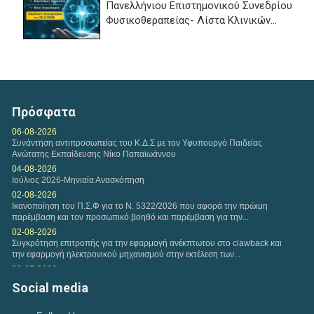
Πανελλήνιου Επιστημονικού Συνεδρίου
Φυσικοθεραπείας- Λίστα Κλινικών...
Τετάρτη, 11 Φεβ 2026
Αναφορικά με τη διαδικασία υποβολών Ευρωπαίων
ασφαλισμένων, εφαρμόζονται και ισχύουν οι...
Πρόσφατα
Τετάρτη, 04 Φεβ 2026
06-08-2026
Συνάντηση αντιπροσωπείας του Κ.Δ.Σ με τον Υφυπουργό Παιδείας
Η εταιρεία της VODAFONE προσφέρει στα μέλη του
Ανώτατης Εκπαίδευσης Νίκο Παπαϊωάννου
Πανελλήνιου Συλλόγου Φυσικοθεραπευτών Σ.Φ. ειδική...
04-08-2026
Ιούλιος 2026-Μηνιαία Ανασκόπηση
Δευτέρα, 02 Φεβ 2026
02-08-2026
Ικανοποίηση του Π.Σ.Φ για το Ν. 5322/2026 που αφορά την πρώιμη
Πρόταση συνεργασίας Π.Σ.Φ. και ΚΕΚ ΓΣΕΒΕΕ-ΚΔΒΜ στο
παρέμβαση και τον προσωπικό βοηθό και παρέμβαση για την...
πλαίσιο παροχής προγραμμάτων επιμόρφωσης για...
02-08-2026
Συγκρότηση επιτροπής για την εφαρμογή ανέκπτωτου στο clawback και
την εφαρμογή ηλεκτρονικού μηχανισμού στην εκτέλεση των...
Παρασκευή, 30 Ιαν 2026
29-07-2026
Η περίοδος υποβολής των εργασιών για το Διεθνές
Παρέμβαση του Πανελλήνιου Συλλόγου Φυσικοθεραπευτών προς την
Social media
Ευρωπαϊκό Συνέδριο HEPA 2026 έχει ξεκινήσει. HEPA...
«Καθημερινή» για δημοσίευμα σχετικά με τους...
28-07-2026