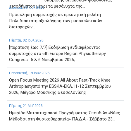
υποβολής δηλώσεων φορολογίας
εισοδήματος μέχρι τα μεσάνυχτα της...
Δευτέρα, 06 Ιουλ 2026
Πρόσκληση συμμετοχής σε ερευνητική μελέτη
Πολυδιάστατη αξιολόγηση των μυοσκελετικών
διαταραχών...
Πέμπτη, 02 Ιουλ 2026
[παράταση έως 7/7] Εκδήλωση ενδιαφέροντος
συμμετοχής στο 6th Europe Region Physiotherapy
Congress- 5 & 6 Νοεμβρίου 2026,...
Παρασκευή, 19 Ιουν 2026
Open Focus Meeting 2026 All About Fast-Track Knee
Arthroplastyαπό την ESSKA-EKA,11-12 Σεπτεμβρίου
2026, Μέγαρο Μουσικής Θεσσαλονίκης
Πέμπτη, 21 Μαϊ 2026
Ημερίδα Μεταπτυχιακού Προγράμματος Σπουδών «Νέες
Μέθοδοι στη Φυσικοθεραπεία» ΠΑ.Δ.Α.- Σάββατο 23...