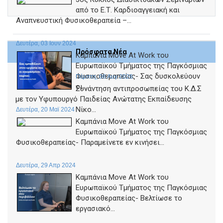
από το Ε.Τ. Καρδιοαγγειακή και
Αναπνευστική Φυσικοθεραπεία –...
Δευτέρα, 03 Ιουν 2024
Πρόσφατα Νέα
Καμπάνια Move At Work του
Ευρωπαϊκού Τμήματος της Παγκόσμιας
Φυσικοθεραπείας- Σας δυσκολεύουν
Πέμπτη, 06 Αυγ 2026
οι...
Συνάντηση αντιπροσωπείας του Κ.Δ.Σ
με τον Υφυπουργό Παιδείας Ανώτατης Εκπαίδευσης
Νίκο...
Δευτέρα, 20 Μαϊ 2024
Καμπάνια Move At Work του
Ευρωπαϊκού Τμήματος της Παγκόσμιας
Φυσικοθεραπείας- Παραμείνετε εν κινήσει...
Δευτέρα, 29 Απρ 2024
Καμπάνια Move At Work του
Ευρωπαϊκού Τμήματος της Παγκόσμιας
Φυσικοθεραπείας- Βελτίωσε το
εργασιακό...