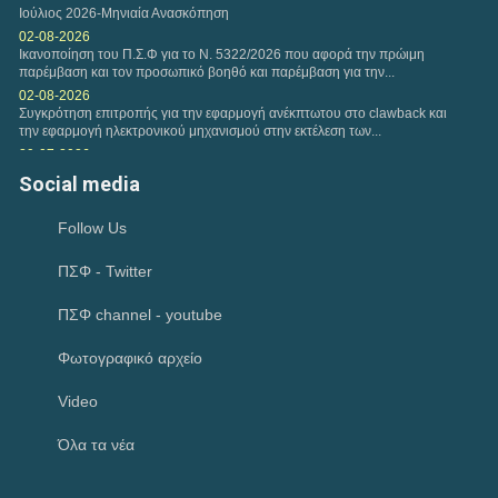
φορολογίας εισοδήματος μέχρι τα μεσάνυχτα της...
Ιούλιος 2026-Μηνιαία Ανασκόπηση
02-08-2026
Ικανοποίηση του Π.Σ.Φ για το Ν. 5322/2026 που αφορά την πρώιμη
παρέμβαση και τον προσωπικό βοηθό και παρέμβαση για την...
02-08-2026
Συγκρότηση επιτροπής για την εφαρμογή ανέκπτωτου στο clawback και
την εφαρμογή ηλεκτρονικού μηχανισμού στην εκτέλεση των...
29-07-2026
Παρέμβαση του Πανελλήνιου Συλλόγου Φυσικοθεραπευτών προς την
Social media
«Καθημερινή» για δημοσίευμα σχετικά με τους...
28-07-2026
Follow Us
θεσμική συνάντηση με τον Συντονιστή του Γραφείου του Πρωθυπουργού
28-07-2026
ΠΣΦ - Twitter
Έναρξη νέου κύκλου σπουδών- ΑΘΗΝΑ (2026-2028) MANUAL THERAPY
του Π.Σ.Φ.
23-07-2026
ΠΣΦ channel - youtube
Κατανομή των 45 θέσεων ΤΕ Φυσικοθεραπείας
19-07-2026
Φωτογραφικό αρχείο
Δημοσίευση των εγγράφων που εγκρίθηκαν στην 15η Γενική Συνέλευση
της Europe Region of World Physiotherapy στην Πρίστινα του Κοσόβου
Video
17-07-2026
ΠΑΡΑΤΑΣΗ ΗΜΕΡΟΜΗΝΙΑΣ ΥΠΟΒΟΛΗΣ ΔΙΚΑΙΟΛΟΓΗΤΙΚΩΝ ΤΗΣ ΜΕ
Όλα τα νέα
ΑΡ. 1/2026 ΠΡΟΣΚΛΗΣΗΣ ΕΚΔΗΛΩΣΗΣ ΕΝΔΙΑΦΕΡΟΝΤΟΣ για την
Πρόσληψη ενός...
15-07-2026