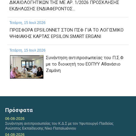
ΔΙΚΑΙΟΛΟΓΗΤΙΚΩΝ ΤΗΣ ΜΕ ΑΡ. 1/2026 ΠΡΟΣΚΛΗΣΗΣ
ΕΚΔΗΛΩΣΗΣ ΕΝΔΙΑΦΕΡΟΝΤΟΣ...
Τετάρτη, 15 Ιουλ 2026
ΠΡΟΣΦΟΡΑ EPSILONNET ΣΤΟΝ ΠΣΦ ΓΙΑ ΤΟ ΛΟΓΙΣΜΙΚΟ
ΨΗΦΙΑΚΗΣ ΚΑΡΤΑΣ EPSILON SMART ERGANI
Τετάρτη, 15 Ιουλ 2026
Συνάντηση αντιπροσωπείας του Π.Σ.Φ
με το διοικητή του ΕΟΠΥΥ Αθανάσιο
Ζαμάνη
Δευτέρα, 13 Ιουλ 2026
Απάντηση του ΕΟΠΥΥ, σε ερώτημα σχετικό με τα
πιστωτικά τιμολόγια για το clawback για το Α και Β
Πρόσφατα
εξάμηνο...
06-08-2026
Συνάντηση αντιπροσωπείας του Κ.Δ.Σ με τον Υφυπουργό Παιδείας
Κυριακή, 12 Ιουλ 2026
Ανώτατης Εκπαίδευσης Νίκο Παπαϊωάννου
Η ΑΑΔΕ ανακοίνωσε παράταση υποβολής δηλώσεων
04-08-2026