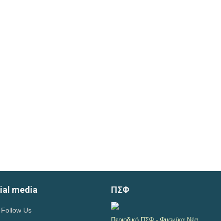
ial media
ΠΣΦ
Follow Us
Περιοδικό ΠΣΦ - Φυσκ/κα Νέα