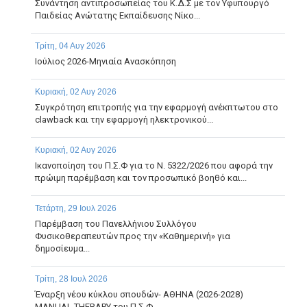
Συνάντηση αντιπροσωπείας του Κ.Δ.Σ με τον Υφυπουργό
Παιδείας Ανώτατης Εκπαίδευσης Νίκο...
Τρίτη, 04 Αυγ 2026
Ιούλιος 2026-Μηνιαία Ανασκόπηση
Κυριακή, 02 Αυγ 2026
Συγκρότηση επιτροπής για την εφαρμογή ανέκπτωτου στο
clawback και την εφαρμογή ηλεκτρονικού...
Κυριακή, 02 Αυγ 2026
Ικανοποίηση του Π.Σ.Φ για το Ν. 5322/2026 που αφορά την
πρώιμη παρέμβαση και τον προσωπικό βοηθό και...
Τετάρτη, 29 Ιουλ 2026
Παρέμβαση του Πανελλήνιου Συλλόγου
Φυσικοθεραπευτών προς την «Καθημερινή» για
δημοσίευμα...
Τρίτη, 28 Ιουλ 2026
Έναρξη νέου κύκλου σπουδών- ΑΘΗΝΑ (2026-2028)
MANUAL THERAPY του Π.Σ.Φ.