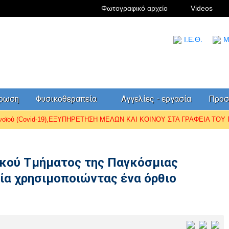
Φωτογραφικό αρχείο
Videos
I.Ε.Θ.
Μ
έρωση
Φυσικοθεραπεία
Αγγελίες - εργασία
Προσ
ωνοϊού (Covid-19),ΕΞΥΠΗΡΕΤΗΣΗ ΜΕΛΩΝ ΚΑΙ ΚΟΙΝΟΥ ΣΤΑ ΓΡΑΦΕΙΑ ΤΟΥ Π.
κού Τμήματος της Παγκόσμιας
ία χρησιμοποιώντας ένα όρθιο