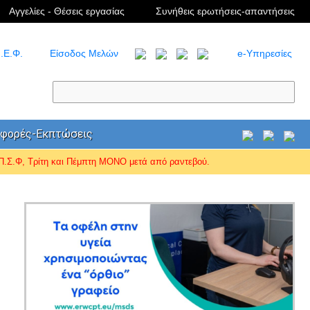
Αγγελίες - Θέσεις εργασίας
Συνήθεις ερωτήσεις-απαντήσεις
.Ε.Φ.
Είσοδος Μελών
e-Υπηρεσίες
φορές-Εκπτώσεις
Σ.Φ, Τρίτη και Πέμπτη ΜΟΝΟ μετά από ραντεβού.