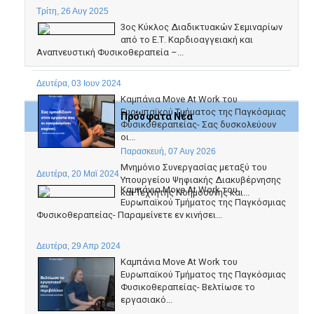
Τρίτη, 26 Αυγ 2025
3ος Κύκλος Διαδικτυακών Σεμιναρίων
από το Ε.Τ. Καρδιοαγγειακή και
Αναπνευστική Φυσικοθεραπεία –...
Δευτέρα, 03 Ιουν 2024
Καμπάνια Move At Work του
Ευρωπαϊκού Τμήματος της Παγκόσμιας
Πρόσφατα Νέα
Φυσικοθεραπείας- Σας δυσκολεύουν
οι...
Παρασκευή, 07 Αυγ 2026
Μνημόνιο Συνεργασίας μεταξύ του
Δευτέρα, 20 Μαϊ 2024
Υπουργείου Ψηφιακής Διακυβέρνησης
Καμπάνια Move At Work του
και Τεχνητής Νοημοσύνης και...
Ευρωπαϊκού Τμήματος της Παγκόσμιας
Φυσικοθεραπείας- Παραμείνετε εν κινήσει...
Δευτέρα, 29 Απρ 2024
Καμπάνια Move At Work του
Ευρωπαϊκού Τμήματος της Παγκόσμιας
Φυσικοθεραπείας- Βελτίωσε το
εργασιακό...