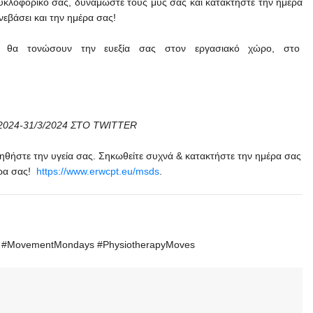
κυκλοφορικό σας, δυναμώστε τους μυς σας και κατακτήστε την ημέρα
νεβάσει και την ημέρα σας!
ου θα τονώσουν την ευεξία σας στον εργασιακό χώρο, στο
/2024-31/3/2024
ΣΤΟ TWITTER
ηθήστε την υγεία σας. Σηκωθείτε συχνά & κατακτήστε την ημέρα σας
έρα σας!
https://www.erwcpt.eu/msds
.
t #MovementMondays #PhysiotherapyMoves