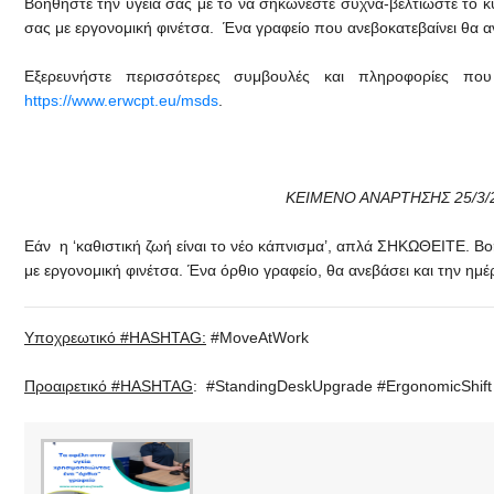
Βοηθήστε την υγεία σας με το να σηκώνεστε συχνά-βελτιώστε το 
σας με εργονομική φινέτσα. Ένα γραφείο που ανεβοκατεβαίνει θα α
Εξερευνήστε περισσότερες συμβουλές και πληροφορίες π
https://www.erwcpt.eu/msds
.
ΚΕΙΜΕΝΟ ΑΝΑΡΤΗΣΗΣ 25
/3
Εάν η ‘καθιστική ζωή είναι το νέο κάπνισμα’, απλά ΣΗΚΩΘΕΙΤΕ. Βο
με εργονομική φινέτσα. Ένα όρθιο γραφείο, θα ανεβάσει και την ημ
Υποχρεωτικό #HASHTAG:
#MoveAtWork
Προαιρετικό
#HASHTAG
: #StandingDeskUpgrade #ErgonomicShif