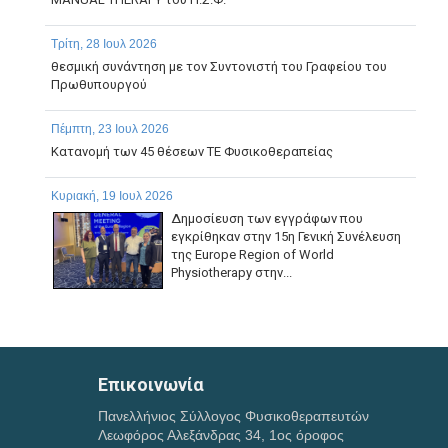
Τρίτη, 28 Ιουλ 2026
θεσμική συνάντηση με τον Συντονιστή του Γραφείου του
Πρωθυπουργού
Πέμπτη, 23 Ιουλ 2026
Κατανομή των 45 θέσεων ΤΕ Φυσικοθεραπείας
Κυριακή, 19 Ιουλ 2026
Δημοσίευση των εγγράφων που
εγκρίθηκαν στην 15η Γενική Συνέλευση
της Europe Region of World
Physiotherapy στην...
Παρασκευή, 17 Ιουλ 2026
ΠΑΡΑΤΑΣΗ ΗΜΕΡΟΜΗΝΙΑΣ ΥΠΟΒΟΛΗΣ ΔΙΚΑΙΟΛΟΓΗΤΙΚΩΝ
ΤΗΣ ΜΕ ΑΡ. 1/2026 ΠΡΟΣΚΛΗΣΗΣ ΕΚΔΗΛΩΣΗΣ
Επικοινωνία
ΕΝΔΙΑΦΕΡΟΝΤΟΣ...
Πανελλήνιος Σύλλογος Φυσικοθεραπευτών
Λεωφόρος Αλεξάνδρας 34, 1ος όροφος