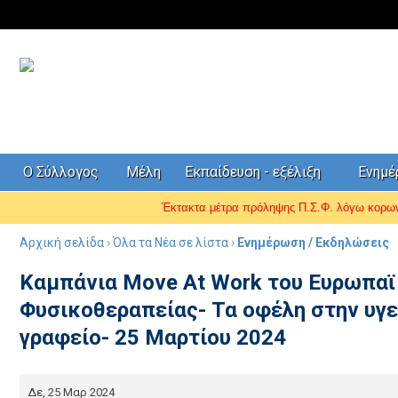
Ο Σύλλογος
Μέλη
Εκπαίδευση - εξέλιξη
Ενημ
Έκτακτα μέτρα πρόληψης Π.Σ.Φ. λόγω κορ
Αρχική σελίδα
›
Όλα τα Νέα σε λίστα
›
Ενημέρωση / Εκδηλώσεις
Καμπάνια Move At Work του Ευρωπαϊ
Φυσικοθεραπείας- Τα οφέλη στην υγε
γραφείο- 25 Μαρτίου 2024
Δε, 25 Μαρ 2024