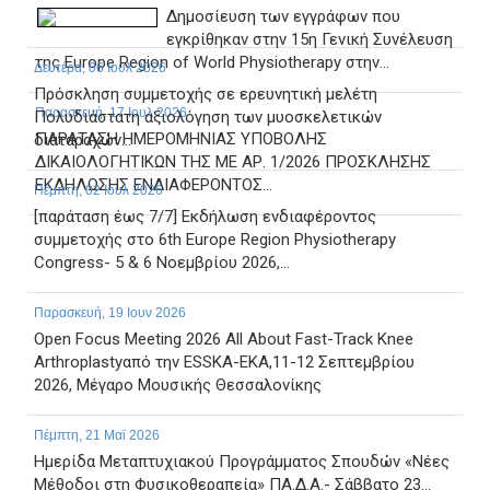
Δημοσίευση των εγγράφων που
εγκρίθηκαν στην 15η Γενική Συνέλευση
της Europe Region of World Physiotherapy στην...
Δευτέρα, 06 Ιουλ 2026
Πρόσκληση συμμετοχής σε ερευνητική μελέτη
Παρασκευή, 17 Ιουλ 2026
Πολυδιάστατη αξιολόγηση των μυοσκελετικών
ΠΑΡΑΤΑΣΗ ΗΜΕΡΟΜΗΝΙΑΣ ΥΠΟΒΟΛΗΣ
διαταραχών...
ΔΙΚΑΙΟΛΟΓΗΤΙΚΩΝ ΤΗΣ ΜΕ ΑΡ. 1/2026 ΠΡΟΣΚΛΗΣΗΣ
ΕΚΔΗΛΩΣΗΣ ΕΝΔΙΑΦΕΡΟΝΤΟΣ...
Πέμπτη, 02 Ιουλ 2026
[παράταση έως 7/7] Εκδήλωση ενδιαφέροντος
συμμετοχής στο 6th Europe Region Physiotherapy
Congress- 5 & 6 Νοεμβρίου 2026,...
Παρασκευή, 19 Ιουν 2026
Open Focus Meeting 2026 All About Fast-Track Knee
Arthroplastyαπό την ESSKA-EKA,11-12 Σεπτεμβρίου
2026, Μέγαρο Μουσικής Θεσσαλονίκης
Πέμπτη, 21 Μαϊ 2026
Ημερίδα Μεταπτυχιακού Προγράμματος Σπουδών «Νέες
Μέθοδοι στη Φυσικοθεραπεία» ΠΑ.Δ.Α.- Σάββατο 23...