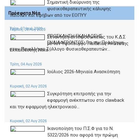
Σημαντική διεύρυνση της
φυσικοθεραπευτικής κάλυψης
Πρόσφατα Νέα
παιδιών και εφήβων από τον ΕΟΠΥΥ
Τρίτη, 07 Ιουλ 2026
Πέμπτη, 06 Αυγ 2026
ΠΡΟΣΚΛΗΣΗ ΕΚΔΗΛΩΣΗΣ
Συνάντηση αντιπροσωπείας του Κ.Δ.Σ
ΕΝΔΙΑΦΕΡΟΝΤΟΣ: Για την Πρόσληψη
με τον Υφυπουργό Παιδείας Ανώτατης
στον Πανελλήνιο Σύλλογο Φυσικοθεραπευτών...
Εκπαίδευσης Νίκο...
Τρίτη, 04 Αυγ 2026
Ιούλιος 2026-Μηνιαία Ανασκόπηση
Κυριακή, 02 Αυγ 2026
Συγκρότηση επιτροπής για την
εφαρμογή ανέκπτωτου στο clawback
και την εφαρμογή ηλεκτρονικού...
Κυριακή, 02 Αυγ 2026
Ικανοποίηση του Π.Σ.Φ για το Ν.
5322/2026 που αφορά την πρώιμη