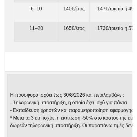
6–10
140€/έτος
147€/τριετία ή 49€
11–20
165€/έτος
173€/τριετία ή 57€
Η προσφορά ισχύει έως 30/8/2026 και περιλαμβάνει:
- Tηλεφωνική υποστήριξη, η οποία έχει ισχύ για πάντα
- Εκπαίδευση χρηστών και παραμετροποίηση εφαρμογής
* Μετα τα 3 έτη ισχύει η έκπτωση -50% στο κόστος της ετή
δωρεάν τηλεφωνική υποστήριξη. Οι παραπάνω τιμές δεν 