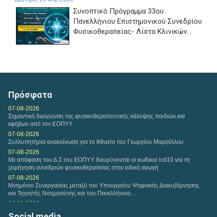
Συνοπτικό Πρόγραμμα 33ου
Πανελλήνιου Επιστημονικού Συνεδρίου
Φυσικοθεραπείας- Λίστα Κλινικών...
Τετάρτη, 11 Φεβ 2026
Αναφορικά με τη διαδικασία υποβολών Ευρωπαίων
ασφαλισμένων, εφαρμόζονται και ισχύουν οι...
Πρόσφατα
Τετάρτη, 04 Φεβ 2026
07-08-2026
Σημαντική διεύρυνση της φυσικοθεραπευτικής κάλυψης παιδιών και
Η εταιρεία της VODAFONE προσφέρει στα μέλη του
εφήβων από τον ΕΟΠΥΥ
Πανελλήνιου Συλλόγου Φυσικοθεραπευτών Σ.Φ. ειδική...
07-08-2026
Συλλυπητήρια ανακοίνωση για το θάνατο του Γεωργίου Μαρσέλλου
Δευτέρα, 02 Φεβ 2026
07-08-2026
Με απόφαση του Δ.Σ του ΕΟΠΥΥ διευρύνονται οι κωδικοί icd10 για τη
Πρόταση συνεργασίας Π.Σ.Φ. και ΚΕΚ ΓΣΕΒΕΕ-ΚΔΒΜ στο
χορήγηση συνεδριών φυσικοθεραπείας στην ειδική αγωγή
πλαίσιο παροχής προγραμμάτων επιμόρφωσης για...
07-08-2026
Μνημόνιο Συνεργασίας μεταξύ του Υπουργείου Ψηφιακής Διακυβέρνησης
και Τεχνητής Νοημοσύνης και του Πανελλήνιου...
Παρασκευή, 30 Ιαν 2026
06-08-2026
Η περίοδος υποβολής των εργασιών για το Διεθνές
Συνάντηση αντιπροσωπείας του Κ.Δ.Σ με τον Υφυπουργό Παιδείας
Social media
Ευρωπαϊκό Συνέδριο HEPA 2026 έχει ξεκινήσει. HEPA...