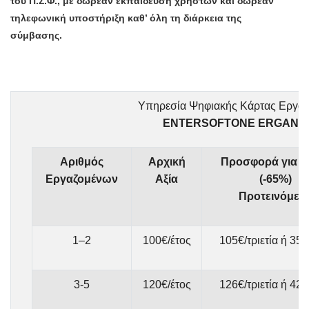
του Π.Σ.Φ., με δωρεάν εκπαίδευση χρηστών και δωρεάν
τηλεφωνική υποστήριξη καθ’ όλη τη διάρκεια της
σύμβασης.
Υπηρεσία Ψηφιακής Κάρτας Εργασ
ENTERSOFTONE ERGANI
Αριθμός
Αρχική
Προσφορά για 3
Εργαζομένων
Αξία
(-65%)
Προτεινόμεν
1–2
100€/έτος
105€/τριετία ή 35€
3-5
120€/έτος
126€/τριετία ή 42€