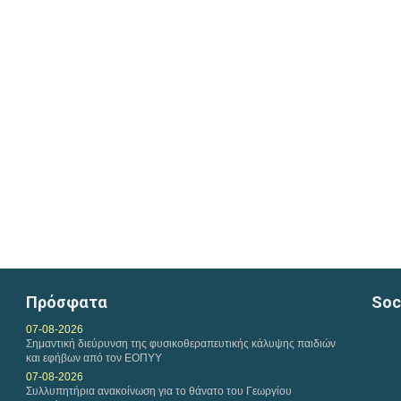
Πρόσφατα
Soc
07-08-2026
Σημαντική διεύρυνση της φυσικοθεραπευτικής κάλυψης παιδιών
και εφήβων από τον ΕΟΠΥΥ
07-08-2026
Συλλυπητήρια ανακοίνωση για το θάνατο του Γεωργίου