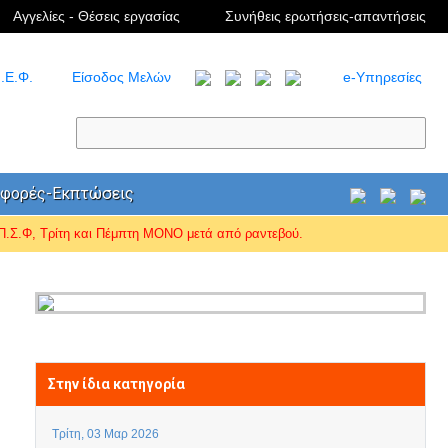
Αγγελίες - Θέσεις εργασίας
Συνήθεις ερωτήσεις-απαντήσεις
.Ε.Φ.
Είσοδος Μελών
e-Υπηρεσίες
φορές-Εκπτώσεις
Σ.Φ, Τρίτη και Πέμπτη ΜΟΝΟ μετά από ραντεβού.
Στην ίδια κατηγορία
Τρίτη, 03 Μαρ 2026