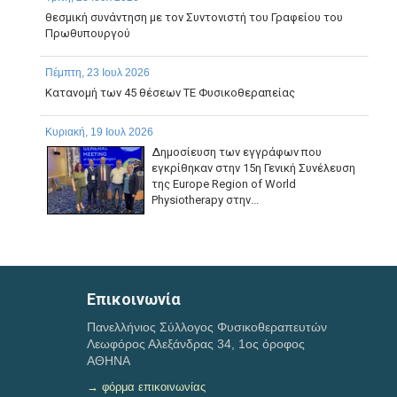
θεσμική συνάντηση με τον Συντονιστή του Γραφείου του
Πρωθυπουργού
Πέμπτη, 23 Ιουλ 2026
Κατανομή των 45 θέσεων ΤΕ Φυσικοθεραπείας
Κυριακή, 19 Ιουλ 2026
Δημοσίευση των εγγράφων που
εγκρίθηκαν στην 15η Γενική Συνέλευση
της Europe Region of World
Physiotherapy στην...
Παρασκευή, 17 Ιουλ 2026
ΠΑΡΑΤΑΣΗ ΗΜΕΡΟΜΗΝΙΑΣ ΥΠΟΒΟΛΗΣ ΔΙΚΑΙΟΛΟΓΗΤΙΚΩΝ
ΤΗΣ ΜΕ ΑΡ. 1/2026 ΠΡΟΣΚΛΗΣΗΣ ΕΚΔΗΛΩΣΗΣ
Επικοινωνία
ΕΝΔΙΑΦΕΡΟΝΤΟΣ...
Πανελλήνιος Σύλλογος Φυσικοθεραπευτών
Λεωφόρος Αλεξάνδρας 34, 1ος όροφος
ΑΘΗΝΑ
→ φόρμα επικοινωνίας