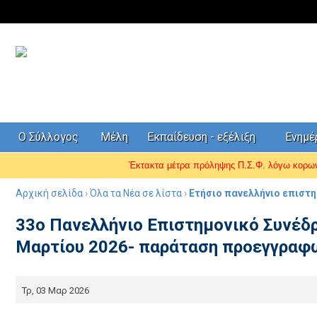
Ο Σύλλογος
Μέλη
Εκπαίδευση - εξέλιξη
Ενημ
Έκτακτα μέτρα πρόληψης Π.Σ.Φ. λόγω κορ
Αρχική σελίδα
›
Όλα τα Νέα σε λίστα
›
Ετήσιο πανελλήνιο επιστ
33ο Πανελλήνιο Επιστημονικό Συνέδρ
Μαρτίου 2026- παράταση προεγγραφ
Τρ, 03 Μαρ 2026