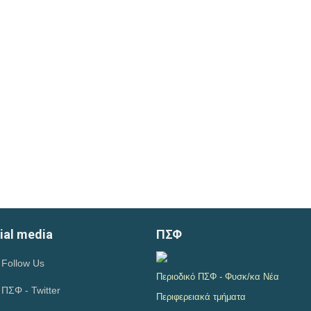
ial media
ΠΣΦ
Follow Us
Περιοδικό ΠΣΦ - Φυσκ/κα Νέα
ΠΣΦ - Twitter
Περιφερειακά τμήματα