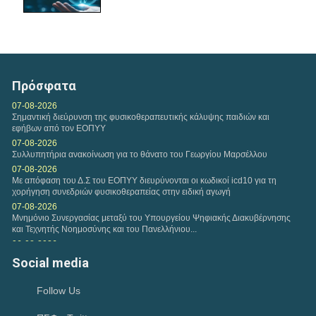
Τετάρτη, 11 Φεβ 2026
Αναφορικά με τη διαδικασία υποβολών Ευρωπαίων
ασφαλισμένων, εφαρμόζονται και ισχύουν οι...
Πρόσφατα
Τετάρτη, 04 Φεβ 2026
07-08-2026
Σημαντική διεύρυνση της φυσικοθεραπευτικής κάλυψης παιδιών και
Η εταιρεία της VODAFONE προσφέρει στα μέλη του
εφήβων από τον ΕΟΠΥΥ
Πανελλήνιου Συλλόγου Φυσικοθεραπευτών Σ.Φ. ειδική...
07-08-2026
Συλλυπητήρια ανακοίνωση για το θάνατο του Γεωργίου Μαρσέλλου
Δευτέρα, 02 Φεβ 2026
07-08-2026
Με απόφαση του Δ.Σ του ΕΟΠΥΥ διευρύνονται οι κωδικοί icd10 για τη
Πρόταση συνεργασίας Π.Σ.Φ. και ΚΕΚ ΓΣΕΒΕΕ-ΚΔΒΜ στο
χορήγηση συνεδριών φυσικοθεραπείας στην ειδική αγωγή
πλαίσιο παροχής προγραμμάτων επιμόρφωσης για...
07-08-2026
Μνημόνιο Συνεργασίας μεταξύ του Υπουργείου Ψηφιακής Διακυβέρνησης
και Τεχνητής Νοημοσύνης και του Πανελλήνιου...
Παρασκευή, 30 Ιαν 2026
06-08-2026
Η περίοδος υποβολής των εργασιών για το Διεθνές
Συνάντηση αντιπροσωπείας του Κ.Δ.Σ με τον Υφυπουργό Παιδείας
Social media
Ευρωπαϊκό Συνέδριο HEPA 2026 έχει ξεκινήσει. HEPA...
Ανώτατης Εκπαίδευσης Νίκο Παπαϊωάννου
04-08-2026
Follow Us
Ιούλιος 2026-Μηνιαία Ανασκόπηση
02-08-2026