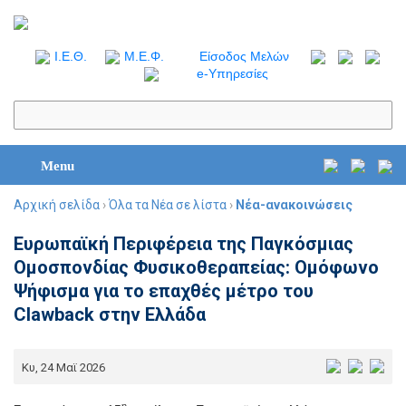
I.Ε.Θ.
Μ.Ε.Φ.
Είσοδος Μελών
e-Υπηρεσίες
Menu
Αρχική σελίδα
›
Όλα τα Νέα σε λίστα
›
Νέα-ανακοινώσεις
Ευρωπαϊκή Περιφέρεια της Παγκόσμιας
Ομοσπονδίας Φυσικοθεραπείας: Ομόφωνο
Ψήφισμα για το επαχθές μέτρο του
Clawback στην Ελλάδα
Κυ, 24 Μαϊ 2026
η