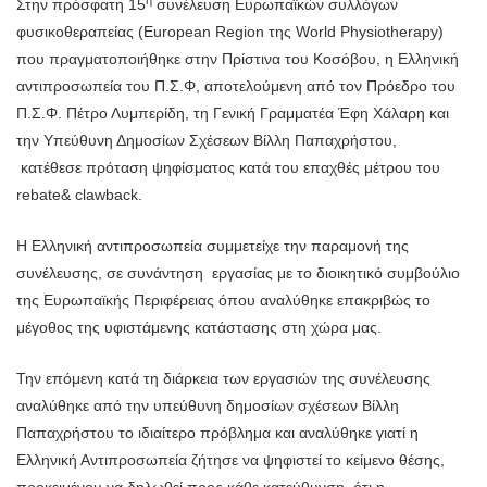
Στην πρόσφατη 15
συνέλευση Ευρωπαϊκών συλλόγων
φυσικοθεραπείας (European Region της World Physiotherapy)
που πραγματοποιήθηκε στην Πρίστινα του Κοσόβου, η Ελληνική
αντιπροσωπεία του Π.Σ.Φ, αποτελούμενη από τον Πρόεδρο του
Π.Σ.Φ. Πέτρο Λυμπερίδη, τη Γενική Γραμματέα Έφη Χάλαρη και
την Υπεύθυνη Δημοσίων Σχέσεων Βίλλη Παπαχρήστου,
κατέθεσε πρόταση ψηφίσματος κατά του επαχθές μέτρου του
rebate& clawback.
Η Ελληνική αντιπροσωπεία συμμετείχε την παραμονή της
συνέλευσης, σε συνάντηση εργασίας με το διοικητικό συμβούλιο
της Ευρωπαϊκής Περιφέρειας όπου αναλύθηκε επακριβώς το
μέγοθος της υφιστάμενης κατάστασης στη χώρα μας.
Την επόμενη κατά τη διάρκεια των εργασιών της συνέλευσης
αναλύθηκε από την υπεύθυνη δημοσίων σχέσεων Βίλλη
Παπαχρήστου το ιδιαίτερο πρόβλημα και αναλύθηκε γιατί η
Ελληνική Αντιπροσωπεία ζήτησε να ψηφιστεί το κείμενο θέσης,