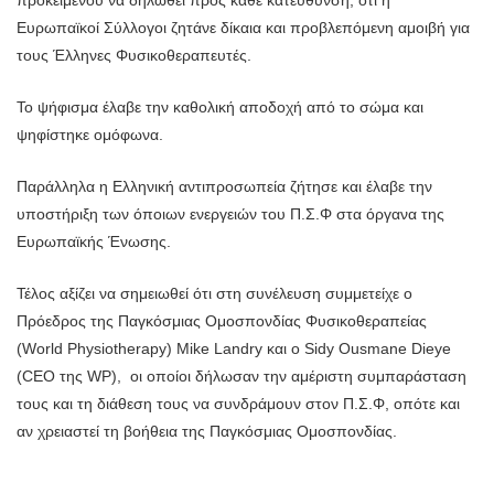
προκειμένου να δηλωθεί προς κάθε κατεύθυνση, ότι η
Ευρωπαϊκοί Σύλλογοι ζητάνε δίκαια και προβλεπόμενη αμοιβή για
τους Έλληνες Φυσικοθεραπευτές.
Το ψήφισμα έλαβε την καθολική αποδοχή από το σώμα και
ψηφίστηκε ομόφωνα.
Παράλληλα η Ελληνική αντιπροσωπεία ζήτησε και έλαβε την
υποστήριξη των όποιων ενεργειών του Π.Σ.Φ στα όργανα της
Ευρωπαϊκής Ένωσης.
Τέλος αξίζει να σημειωθεί ότι στη συνέλευση συμμετείχε ο
Πρόεδρος της Παγκόσμιας Ομοσπονδίας Φυσικοθεραπείας
(World Physiotherapy) Mike Landry και ο Sidy Ousmane Dieye
(CEO της WP), οι οποίοι δήλωσαν την αμέριστη συμπαράσταση
τους και τη διάθεση τους να συνδράμουν στον Π.Σ.Φ, οπότε και
αν χρειαστεί τη βοήθεια της Παγκόσμιας Ομοσπονδίας.