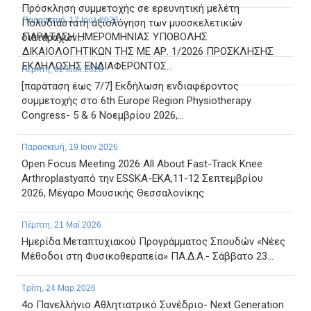
Πρόσκληση συμμετοχής σε ερευνητική μελέτη
Παρασκευή, 17 Ιουλ 2026
Πολυδιάστατη αξιολόγηση των μυοσκελετικών
ΠΑΡΑΤΑΣΗ ΗΜΕΡΟΜΗΝΙΑΣ ΥΠΟΒΟΛΗΣ
διαταραχών...
ΔΙΚΑΙΟΛΟΓΗΤΙΚΩΝ ΤΗΣ ΜΕ ΑΡ. 1/2026 ΠΡΟΣΚΛΗΣΗΣ
ΕΚΔΗΛΩΣΗΣ ΕΝΔΙΑΦΕΡΟΝΤΟΣ...
Πέμπτη, 02 Ιουλ 2026
[παράταση έως 7/7] Εκδήλωση ενδιαφέροντος
συμμετοχής στο 6th Europe Region Physiotherapy
Congress- 5 & 6 Νοεμβρίου 2026,...
Παρασκευή, 19 Ιουν 2026
Open Focus Meeting 2026 All About Fast-Track Knee
Arthroplastyαπό την ESSKA-EKA,11-12 Σεπτεμβρίου
2026, Μέγαρο Μουσικής Θεσσαλονίκης
Πέμπτη, 21 Μαϊ 2026
Ημερίδα Μεταπτυχιακού Προγράμματος Σπουδών «Νέες
Μέθοδοι στη Φυσικοθεραπεία» ΠΑ.Δ.Α.- Σάββατο 23...
Τρίτη, 24 Μαρ 2026
4ο Πανελλήνιο Αθλητιατρικό Συνέδριο- Next Generation