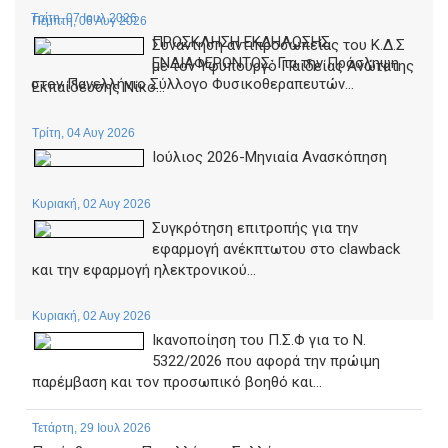
Τρίτη, 07 Ιουλ 2026
Πέμπτη, 06 Αυγ 2026
ΠΡΟΣΚΛΗΣΗ ΕΚΔΗΛΩΣΗΣ
Συνάντηση αντιπροσωπείας του Κ.Δ.Σ
ΕΝΔΙΑΦΕΡΟΝΤΟΣ: Για την Πρόσληψη
με τον Υφυπουργό Παιδείας Ανώτατης
στον Πανελλήνιο Σύλλογο Φυσικοθεραπευτών...
Εκπαίδευσης Νίκο...
Τρίτη, 04 Αυγ 2026
Ιούλιος 2026-Μηνιαία Ανασκόπηση
Κυριακή, 02 Αυγ 2026
Συγκρότηση επιτροπής για την
εφαρμογή ανέκπτωτου στο clawback
και την εφαρμογή ηλεκτρονικού...
Κυριακή, 02 Αυγ 2026
Ικανοποίηση του Π.Σ.Φ για το Ν.
5322/2026 που αφορά την πρώιμη
παρέμβαση και τον προσωπικό βοηθό και...
Τετάρτη, 29 Ιουλ 2026