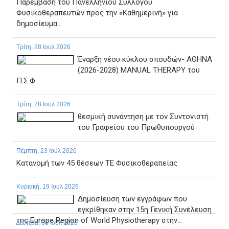
Παρέμβαση του Πανελλήνιου Συλλόγου
Φυσικοθεραπευτών προς την «Καθημερινή» για
δημοσίευμα...
Τρίτη, 28 Ιουλ 2026
Έναρξη νέου κύκλου σπουδών- ΑΘΗΝΑ
(2026-2028) MANUAL THERAPY του
Π.Σ.Φ.
Τρίτη, 28 Ιουλ 2026
θεσμική συνάντηση με τον Συντονιστή
του Γραφείου του Πρωθυπουργού
Πέμπτη, 23 Ιουλ 2026
Κατανομή των 45 θέσεων ΤΕ Φυσικοθεραπείας
Κυριακή, 19 Ιουλ 2026
Δημοσίευση των εγγράφων που
εγκρίθηκαν στην 15η Γενική Συνέλευση
της Europe Region of World Physiotherapy στην...
Δευτέρα, 06 Ιουλ 2026