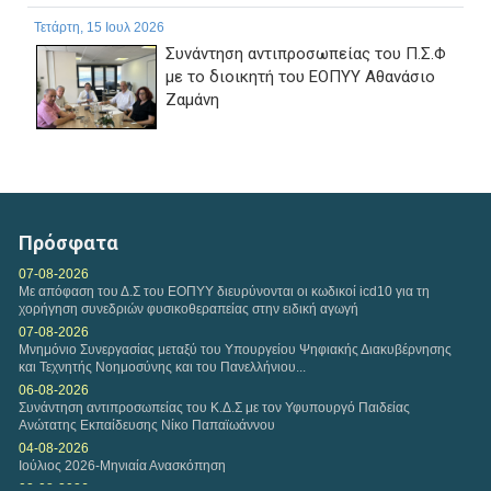
Τετάρτη, 15 Ιουλ 2026
Συνάντηση αντιπροσωπείας του Π.Σ.Φ
με το διοικητή του ΕΟΠΥΥ Αθανάσιο
Ζαμάνη
Πρόσφατα
07-08-2026
Με απόφαση του Δ.Σ του ΕΟΠΥΥ διευρύνονται οι κωδικοί icd10 για τη
χορήγηση συνεδριών φυσικοθεραπείας στην ειδική αγωγή
07-08-2026
Μνημόνιο Συνεργασίας μεταξύ του Υπουργείου Ψηφιακής Διακυβέρνησης
και Τεχνητής Νοημοσύνης και του Πανελλήνιου...
06-08-2026
Συνάντηση αντιπροσωπείας του Κ.Δ.Σ με τον Υφυπουργό Παιδείας
Ανώτατης Εκπαίδευσης Νίκο Παπαϊωάννου
04-08-2026
Ιούλιος 2026-Μηνιαία Ανασκόπηση
02-08-2026