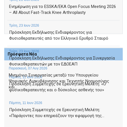
Ενημέρωση για το ESSKA/EKA Open Focus Meeting 2026
– All About Fast-Track Knee Arthroplasty
Τρίτη, 23 Ιουν 2026
Πρόσκληση Εκδήλωσης Ενδιαφέροντος για
Φυσιοθεραπευτές από τον Ελληνικό Ερυθρό Σταυρό
Τρίτη, 23 Ιουν 2026
Πρόσφατα Νέα
Πρόσκληση Εκδήλωσης Ενδιαφέροντος για Συνεργασία
Φυσικοθεραπευτών με τον ΕΔΟΕΑΠ
Παρασκευή, 07 Αυγ 2026
Μνημόνιο Συνεργασίας μεταξύ του Υπουργείου
Πέμπτη, 11 Ιουν 2026
Ψηφιακής Διακυβέρνησης και Τεχνητής Νοημοσύνης
Πρόσκληση Συμμετοχής σε Ερευνητική Μελέτη: «Ο
και...
φυσικοθεραπευτής και ο δύσκολος ασθενής του»
Πέμπτη, 11 Ιουν 2026
Πρόσκληση Συμμετοχής σε Ερευνητική Μελέτη:
«Παράγοντες που επηρεάζουν την εφαρμογή της...