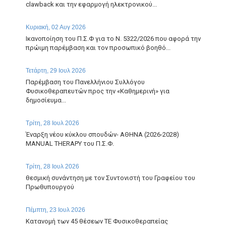
clawback και την εφαρμογή ηλεκτρονικού...
Κυριακή, 02 Αυγ 2026
Ικανοποίηση του Π.Σ.Φ για το Ν. 5322/2026 που αφορά την
πρώιμη παρέμβαση και τον προσωπικό βοηθό...
Τετάρτη, 29 Ιουλ 2026
Παρέμβαση του Πανελλήνιου Συλλόγου
Φυσικοθεραπευτών προς την «Καθημερινή» για
δημοσίευμα...
Τρίτη, 28 Ιουλ 2026
Έναρξη νέου κύκλου σπουδών- ΑΘΗΝΑ (2026-2028)
MANUAL THERAPY του Π.Σ.Φ.
Τρίτη, 28 Ιουλ 2026
θεσμική συνάντηση με τον Συντονιστή του Γραφείου του
Πρωθυπουργού
Πέμπτη, 23 Ιουλ 2026
Κατανομή των 45 θέσεων ΤΕ Φυσικοθεραπείας