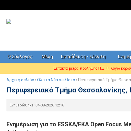
Ο Σύλλογος
Μέλη
Εκπαίδευση - εξέλιξη
Ενημ
Έκτακτα μέτρα πρόληψης Π.Σ.Φ. λόγω κορ
Αρχική σελίδα
›
Ολα τα Νέα σε λίστα
› Περιφερειακό Τμήμα Θεσσαλ
Περιφερειακό Τμήμα Θεσσαλονίκης, Κ
Ενημερώθηκε: 04-08-2026 12:16
Ενημέρωση για το ESSKA/EKA Open Focus Meet