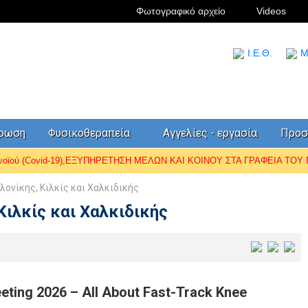
Φωτογραφικό αρχείο
Videos
I.Ε.Θ.
Μ
έρωση
Φυσικοθεραπεία
Αγγελίες - εργασία
Προσ
ωνοϊού (Covid-19),ΕΞΥΠΗΡΕΤΗΣΗ ΜΕΛΩΝ ΚΑΙ ΚΟΙΝΟΥ ΣΤΑ ΓΡΑΦΕΙΑ ΤΟΥ Π.
ονίκης, Κιλκίς και Χαλκιδικής
ιλκίς και Χαλκιδικής
ing 2026 – All About Fast-Track Knee