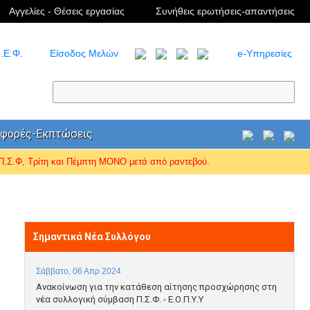
Αγγελίες - Θέσεις εργασίας
Συνήθεις ερωτήσεις-απαντήσεις
.Ε.Φ.
Είσοδος Μελών
e-Υπηρεσίες
φορές-Εκπτώσεις
Σ.Φ, Τρίτη και Πέμπτη ΜΟΝΟ μετά από ραντεβού.
Σημαντικά Νέα Συλλόγου
Σάββατο, 06 Απρ 2024
Ανακοίνωση για την κατάθεση αίτησης προσχώρησης στη
νέα συλλογική σύμβαση Π.Σ.Φ. - Ε.Ο.Π.Υ.Υ