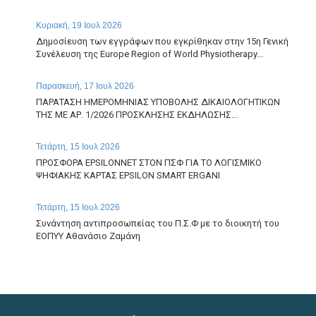
Κυριακή, 19 Ιουλ 2026
Δημοσίευση των εγγράφων που εγκρίθηκαν στην 15η Γενική
Συνέλευση της Europe Region of World Physiotherapy...
Παρασκευή, 17 Ιουλ 2026
ΠΑΡΑΤΑΣΗ ΗΜΕΡΟΜΗΝΙΑΣ ΥΠΟΒΟΛΗΣ ΔΙΚΑΙΟΛΟΓΗΤΙΚΩΝ
ΤΗΣ ΜΕ ΑΡ. 1/2026 ΠΡΟΣΚΛΗΣΗΣ ΕΚΔΗΛΩΣΗΣ...
Τετάρτη, 15 Ιουλ 2026
ΠΡΟΣΦΟΡΑ EPSILONNET ΣΤΟΝ ΠΣΦ ΓΙΑ ΤΟ ΛΟΓΙΣΜΙΚΟ
ΨΗΦΙΑΚΗΣ ΚΑΡΤΑΣ EPSILON SMART ERGANI
Τετάρτη, 15 Ιουλ 2026
Συνάντηση αντιπροσωπείας του Π.Σ.Φ με το διοικητή του
ΕΟΠΥΥ Αθανάσιο Ζαμάνη
Δευτέρα, 13 Ιουλ 2026
Απάντηση του ΕΟΠΥΥ, σε ερώτημα σχετικό με τα πιστωτικά
τιμολόγια για το clawback για το Α και Β...