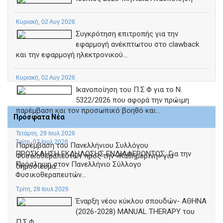
Κυριακή, 02 Αυγ 2026
Συγκρότηση επιτροπής για την
εφαρμογή ανέκπτωτου στο clawback
και την εφαρμογή ηλεκτρονικού...
Κυριακή, 02 Αυγ 2026
Ικανοποίηση του Π.Σ.Φ για το Ν.
5322/2026 που αφορά την πρώιμη
παρέμβαση και τον προσωπικό βοηθό και...
Πρόσφατα Νέα
Τετάρτη, 29 Ιουλ 2026
Τρίτη, 07 Ιουλ 2026
Παρέμβαση του Πανελλήνιου Συλλόγου
ΠΡΟΣΚΛΗΣΗ ΕΚΔΗΛΩΣΗΣ ΕΝΔΙΑΦΕΡΟΝΤΟΣ: Για την
Φυσικοθεραπευτών προς την «Καθημερινή» για
Πρόσληψη στον Πανελλήνιο Σύλλογο
δημοσίευμα...
Φυσικοθεραπευτών...
Τρίτη, 28 Ιουλ 2026
Έναρξη νέου κύκλου σπουδών- ΑΘΗΝΑ
(2026-2028) MANUAL THERAPY του
Π.Σ.Φ.