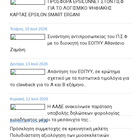
ΠΡΟΣΦΟΡΑ EPSILONNET ΣΤΟΝ ΠΣΦ
ΓΙΑ ΤΟ ΛΟΓΙΣΜΙΚΟ ΨΗΦΙΑΚΗΣ
ΚΑΡΤΑΣ EPSILON SMART ERGANI
Τετάρτη, 15 Ιουλ 2026
Συνάντηση αντιπροσωπείας του Π.Σ.Φ
με το διοικητή του ΕΟΠΥΥ Αθανάσιο
Ζαμάνη
Δευτέρα, 13 Ιουλ 2026
Απάντηση του ΕΟΠΥΥ, σε ερώτημα
σχετικό με τα πιστωτικά τιμολόγια για
το clawback για το Α και Β εξάμηνο...
Κυριακή, 12 Ιουλ 2026
Η ΑΑΔΕ ανακοίνωσε παράταση
υποβολής δηλώσεων φορολογίας
εισοδήματος μέχρι τα μεσάνυχτα της...
Δευτέρα, 06 Ιουλ 2026
Πρόσκληση συμμετοχής σε ερευνητική μελέτη
Πολυδιάστατη αξιολόγηση των μυοσκελετικών