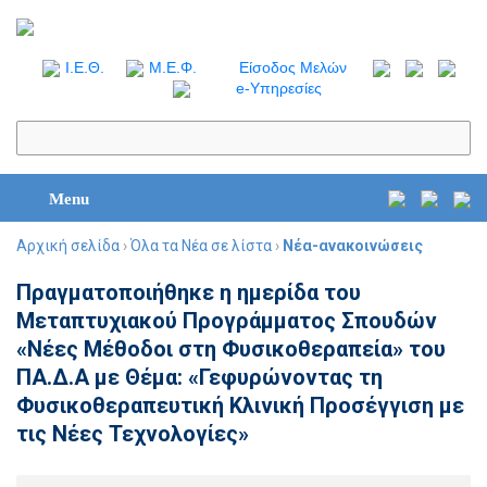
I.Ε.Θ.
Μ.Ε.Φ.
Είσοδος Μελών
e-Υπηρεσίες
Menu
Αρχική σελίδα
›
Όλα τα Νέα σε λίστα
›
Νέα-ανακοινώσεις
Πραγματοποιήθηκε η ημερίδα του
Μεταπτυχιακού Προγράμματος Σπουδών
«Νέες Μέθοδοι στη Φυσικοθεραπεία» του
ΠΑ.Δ.Α με Θέμα: «Γεφυρώνοντας τη
Φυσικοθεραπευτική Κλινική Προσέγγιση με
τις Νέες Τεχνολογίες»