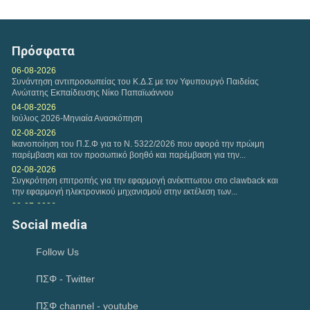
Τετάρτη, 11 Φεβ 2026
Αναφορικά με τη διαδικασία υποβολών Ευρωπαίων
ασφαλισμένων, εφαρμόζονται και ισχύουν οι...
Πρόσφατα
Τετάρτη, 04 Φεβ 2026
06-08-2026
Συνάντηση αντιπροσωπείας του Κ.Δ.Σ με τον Υφυπουργό Παιδείας
Η εταιρεία της VODAFONE προσφέρει στα μέλη του
Ανώτατης Εκπαίδευσης Νίκο Παπαϊωάννου
Πανελλήνιου Συλλόγου Φυσικοθεραπευτών Σ.Φ. ειδική...
04-08-2026
Ιούλιος 2026-Μηνιαία Ανασκόπηση
Δευτέρα, 02 Φεβ 2026
02-08-2026
Ικανοποίηση του Π.Σ.Φ για το Ν. 5322/2026 που αφορά την πρώιμη
Πρόταση συνεργασίας Π.Σ.Φ. και ΚΕΚ ΓΣΕΒΕΕ-ΚΔΒΜ στο
παρέμβαση και τον προσωπικό βοηθό και παρέμβαση για την...
πλαίσιο παροχής προγραμμάτων επιμόρφωσης για...
02-08-2026
Συγκρότηση επιτροπής για την εφαρμογή ανέκπτωτου στο clawback και
την εφαρμογή ηλεκτρονικού μηχανισμού στην εκτέλεση των...
Παρασκευή, 30 Ιαν 2026
29-07-2026
Η περίοδος υποβολής των εργασιών για το Διεθνές
Παρέμβαση του Πανελλήνιου Συλλόγου Φυσικοθεραπευτών προς την
Social media
Ευρωπαϊκό Συνέδριο HEPA 2026 έχει ξεκινήσει. HEPA...
«Καθημερινή» για δημοσίευμα σχετικά με τους...
28-07-2026
Follow Us
θεσμική συνάντηση με τον Συντονιστή του Γραφείου του Πρωθυπουργού
28-07-2026
ΠΣΦ - Twitter
Έναρξη νέου κύκλου σπουδών- ΑΘΗΝΑ (2026-2028) MANUAL THERAPY
του Π.Σ.Φ.
23-07-2026
ΠΣΦ channel - youtube