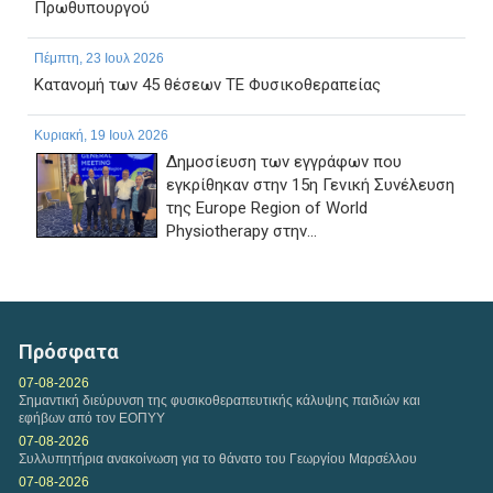
Πρωθυπουργού
Πέμπτη, 23 Ιουλ 2026
Κατανομή των 45 θέσεων ΤΕ Φυσικοθεραπείας
Κυριακή, 19 Ιουλ 2026
Δημοσίευση των εγγράφων που
εγκρίθηκαν στην 15η Γενική Συνέλευση
της Europe Region of World
Physiotherapy στην...
Παρασκευή, 17 Ιουλ 2026
ΠΑΡΑΤΑΣΗ ΗΜΕΡΟΜΗΝΙΑΣ ΥΠΟΒΟΛΗΣ
ΔΙΚΑΙΟΛΟΓΗΤΙΚΩΝ ΤΗΣ ΜΕ ΑΡ. 1/2026 ΠΡΟΣΚΛΗΣΗΣ
Πρόσφατα
ΕΚΔΗΛΩΣΗΣ ΕΝΔΙΑΦΕΡΟΝΤΟΣ...
07-08-2026
Σημαντική διεύρυνση της φυσικοθεραπευτικής κάλυψης παιδιών και
εφήβων από τον ΕΟΠΥΥ
07-08-2026
Συλλυπητήρια ανακοίνωση για το θάνατο του Γεωργίου Μαρσέλλου
07-08-2026