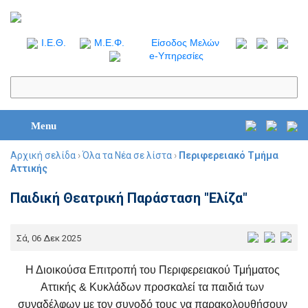
I.Ε.Θ.
Μ.Ε.Φ.
Είσοδος Μελών
e-Υπηρεσίες
Menu
Αρχική σελίδα
›
Όλα τα Νέα σε λίστα
›
Περιφερειακό Τμήμα
Αττικής
Παιδική Θεατρική Παράσταση "Ελίζα"
Σά, 06 Δεκ 2025
Η Διοικούσα Επιτροπή του Περιφερειακού Τμήματος
Αττικής & Κυκλάδων προσκαλεί τα παιδιά των
συναδέλφων με τον συνοδό τους να παρακολουθήσουν