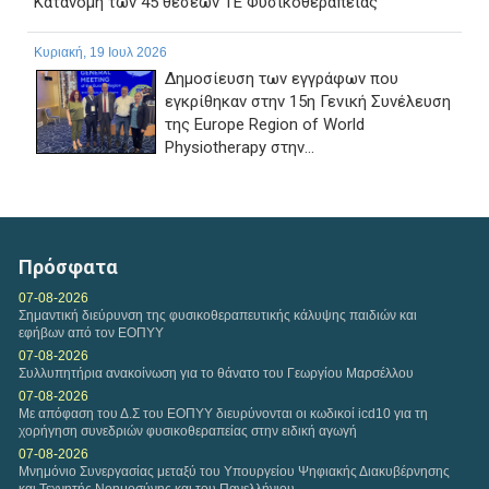
Κατανομή των 45 θέσεων ΤΕ Φυσικοθεραπείας
Κυριακή, 19 Ιουλ 2026
Δημοσίευση των εγγράφων που
εγκρίθηκαν στην 15η Γενική Συνέλευση
της Europe Region of World
Physiotherapy στην...
Παρασκευή, 17 Ιουλ 2026
ΠΑΡΑΤΑΣΗ ΗΜΕΡΟΜΗΝΙΑΣ ΥΠΟΒΟΛΗΣ
ΔΙΚΑΙΟΛΟΓΗΤΙΚΩΝ ΤΗΣ ΜΕ ΑΡ. 1/2026 ΠΡΟΣΚΛΗΣΗΣ
Πρόσφατα
ΕΚΔΗΛΩΣΗΣ ΕΝΔΙΑΦΕΡΟΝΤΟΣ...
07-08-2026
Σημαντική διεύρυνση της φυσικοθεραπευτικής κάλυψης παιδιών και
εφήβων από τον ΕΟΠΥΥ
07-08-2026
Συλλυπητήρια ανακοίνωση για το θάνατο του Γεωργίου Μαρσέλλου
07-08-2026
Με απόφαση του Δ.Σ του ΕΟΠΥΥ διευρύνονται οι κωδικοί icd10 για τη
χορήγηση συνεδριών φυσικοθεραπείας στην ειδική αγωγή
07-08-2026
Μνημόνιο Συνεργασίας μεταξύ του Υπουργείου Ψηφιακής Διακυβέρνησης
και Τεχνητής Νοημοσύνης και του Πανελλήνιου...