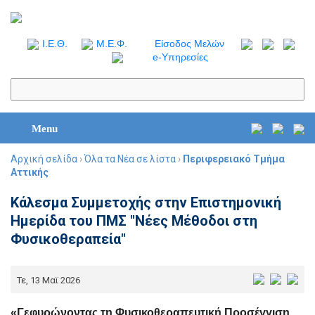
I.Ε.Θ.
Μ.Ε.Φ.
Είσοδος Μελών
e-Υπηρεσίες
Menu
Αρχική σελίδα
›
Όλα τα Νέα σε λίστα
›
Περιφερειακό Τμήμα
Αττικής
Κάλεσμα Συμμετοχής στην Επιστημονική
Ημερίδα του ΠΜΣ "Νέες Μέθοδοι στη
Φυσικοθεραπεία"
Τε, 13 Μαϊ 2026
«Γεφυρώνοντας τη Φυσικοθεραπευτική Προσέγγιση