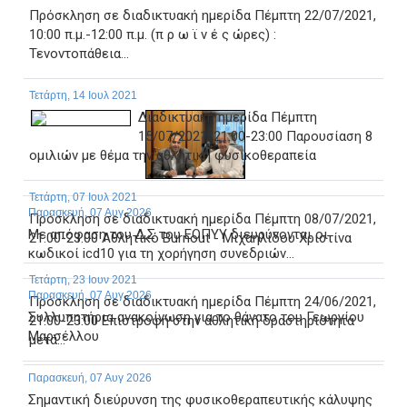
Πρόσκληση σε διαδικτυακή ημερίδα Πέμπτη 22/07/2021,
10:00 π.μ.-12:00 π.μ. (π ρ ω ϊ ν έ ς ώρες) :
Τενοντοπάθεια...
Τετάρτη, 14 Ιουλ 2021
Διαδικτυακή ημερίδα Πέμπτη
15/07/2021, 21:00-23:00 Παρουσίαση 8
ομιλιών με θέμα την αθλητική φυσικοθεραπεία
Τετάρτη, 07 Ιουλ 2021
Παρασκευή, 07 Αυγ 2026
Πρόσκληση σε διαδικτυακή ημερίδα Πέμπτη 08/07/2021,
Με απόφαση του Δ.Σ του ΕΟΠΥΥ διευρύνονται οι
21:00-23:00 Aθλητικό Burnout - Μιχαηλίδου Χριστίνα
κωδικοί icd10 για τη χορήγηση συνεδριών...
Τετάρτη, 23 Ιουν 2021
Παρασκευή, 07 Αυγ 2026
Πρόσκληση σε διαδικτυακή ημερίδα Πέμπτη 24/06/2021,
Συλλυπητήρια ανακοίνωση για το θάνατο του Γεωργίου
21:00-23:00 Επιστροφή στην αθλητική δραστηριότητα
Μαρσέλλου
μετά...
Παρασκευή, 07 Αυγ 2026
Σημαντική διεύρυνση της φυσικοθεραπευτικής κάλυψης