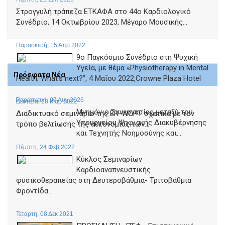
Στρογγυλή τράπεζα ΕΤΚΑΦΑ στο 44ο Καρδιολογικό
Συνέδριο, 14 Οκτωβρίου 2023, Μέγαρο Μουσικής...
Παρασκευή, 15 Απρ 2022
9ο Παγκόσμιο Συνέδριο στη Ψυχική
Υγεία, με θέμα «Physiotherapy in Mental
Πρόσφατα Νέα
Health; What’s next?”, 4 Μαΐου 2022,Crowne Plaza Hotel
Παρασκευή, 07 Αυγ 2026
Δευτέρα, 28 Μαρ 2022
Μνημόνιο Συνεργασίας μεταξύ του
Διαδικτυακό σεμινάριο της ER-WCPT σχετικά με τον
Υπουργείου Ψηφιακής Διακυβέρνησης
τρόπο βελτίωσης της αυτονομίας των...
και Τεχνητής Νοημοσύνης και...
Πέμπτη, 24 Φεβ 2022
Κύκλος Σεμιναρίων
Καρδιοαναπνευστικής
φυσικοθεραπείας στη Δευτεροβάθμια- Τριτοβάθμια
Φροντίδα...
Τετάρτη, 08 Δεκ 2021