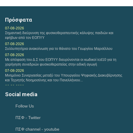
Παρασκευή, 17 Ιουλ 2026
ΠΑΡΑΤΑΣΗ ΗΜΕΡΟΜΗΝΙΑΣ ΥΠΟΒΟΛΗΣ
ΔΙΚΑΙΟΛΟΓΗΤΙΚΩΝ ΤΗΣ ΜΕ ΑΡ. 1/2026 ΠΡΟΣΚΛΗΣΗΣ
Πρόσφατα
ΕΚΔΗΛΩΣΗΣ ΕΝΔΙΑΦΕΡΟΝΤΟΣ...
07-08-2026
Σημαντική διεύρυνση της φυσικοθεραπευτικής κάλυψης παιδιών και
εφήβων από τον ΕΟΠΥΥ
07-08-2026
Συλλυπητήρια ανακοίνωση για το θάνατο του Γεωργίου Μαρσέλλου
07-08-2026
Με απόφαση του Δ.Σ του ΕΟΠΥΥ διευρύνονται οι κωδικοί icd10 για τη
χορήγηση συνεδριών φυσικοθεραπείας στην ειδική αγωγή
07-08-2026
Μνημόνιο Συνεργασίας μεταξύ του Υπουργείου Ψηφιακής Διακυβέρνησης
και Τεχνητής Νοημοσύνης και του Πανελλήνιου...
06-08-2026
Συνάντηση αντιπροσωπείας του Κ.Δ.Σ με τον Υφυπουργό Παιδείας
Social media
Ανώτατης Εκπαίδευσης Νίκο Παπαϊωάννου
04-08-2026
Follow Us
Ιούλιος 2026-Μηνιαία Ανασκόπηση
02-08-2026
ΠΣΦ - Twitter
Ικανοποίηση του Π.Σ.Φ για το Ν. 5322/2026 που αφορά την πρώιμη
παρέμβαση και τον προσωπικό βοηθό και παρέμβαση για την...
02-08-2026
ΠΣΦ channel - youtube