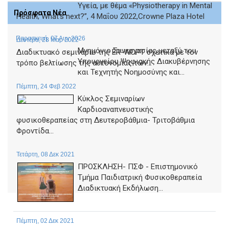
Υγεία, με θέμα «Physiotherapy in Mental
Πρόσφατα Νέα
Health; What’s next?”, 4 Μαΐου 2022,Crowne Plaza Hotel
Παρασκευή, 07 Αυγ 2026
Δευτέρα, 28 Μαρ 2022
Μνημόνιο Συνεργασίας μεταξύ του
Διαδικτυακό σεμινάριο της ER-WCPT σχετικά με τον
Υπουργείου Ψηφιακής Διακυβέρνησης
τρόπο βελτίωσης της αυτονομίας των...
και Τεχνητής Νοημοσύνης και...
Πέμπτη, 24 Φεβ 2022
Κύκλος Σεμιναρίων
Καρδιοαναπνευστικής
φυσικοθεραπείας στη Δευτεροβάθμια- Τριτοβάθμια
Φροντίδα...
Τετάρτη, 08 Δεκ 2021
ΠΡΟΣΚΛΗΣΗ- ΠΣΦ - Επιστημονικό
Τμήμα Παιδιατρική Φυσικοθεραπεία
Διαδικτυακή Εκδήλωση...
Πέμπτη, 02 Δεκ 2021