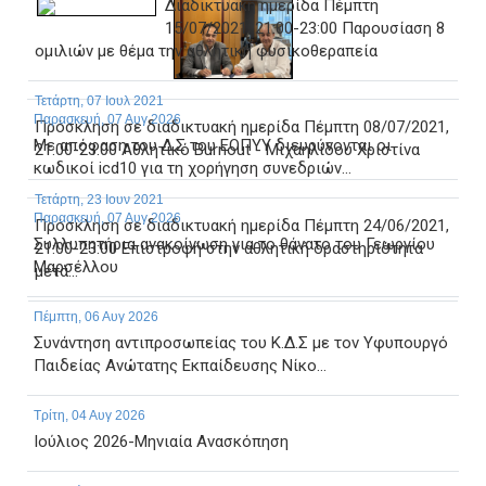
Διαδικτυακή ημερίδα Πέμπτη
15/07/2021, 21:00-23:00 Παρουσίαση 8
ομιλιών με θέμα την αθλητική φυσικοθεραπεία
Τετάρτη, 07 Ιουλ 2021
Παρασκευή, 07 Αυγ 2026
Πρόσκληση σε διαδικτυακή ημερίδα Πέμπτη 08/07/2021,
Με απόφαση του Δ.Σ του ΕΟΠΥΥ διευρύνονται οι
21:00-23:00 Aθλητικό Burnout - Μιχαηλίδου Χριστίνα
κωδικοί icd10 για τη χορήγηση συνεδριών...
Τετάρτη, 23 Ιουν 2021
Παρασκευή, 07 Αυγ 2026
Πρόσκληση σε διαδικτυακή ημερίδα Πέμπτη 24/06/2021,
Συλλυπητήρια ανακοίνωση για το θάνατο του Γεωργίου
21:00-23:00 Επιστροφή στην αθλητική δραστηριότητα
Μαρσέλλου
μετά...
Πέμπτη, 06 Αυγ 2026
Συνάντηση αντιπροσωπείας του Κ.Δ.Σ με τον Υφυπουργό
Παιδείας Ανώτατης Εκπαίδευσης Νίκο...
Τρίτη, 04 Αυγ 2026
Ιούλιος 2026-Μηνιαία Ανασκόπηση