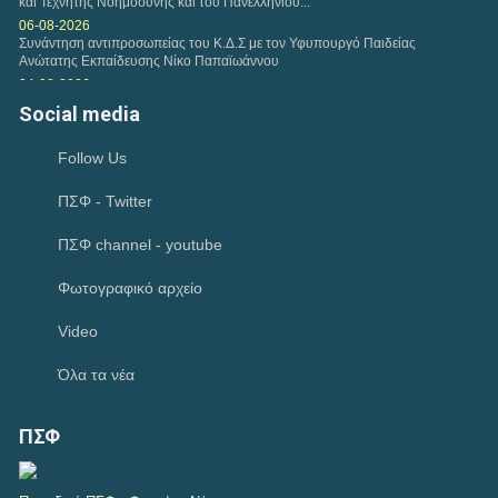
και Τεχνητής Νοημοσύνης και του Πανελλήνιου...
06-08-2026
Συνάντηση αντιπροσωπείας του Κ.Δ.Σ με τον Υφυπουργό Παιδείας
Ανώτατης Εκπαίδευσης Νίκο Παπαϊωάννου
04-08-2026
Ιούλιος 2026-Μηνιαία Ανασκόπηση
Social media
02-08-2026
Ικανοποίηση του Π.Σ.Φ για το Ν. 5322/2026 που αφορά την πρώιμη
Follow Us
παρέμβαση και τον προσωπικό βοηθό και παρέμβαση για την...
02-08-2026
ΠΣΦ - Twitter
Συγκρότηση επιτροπής για την εφαρμογή ανέκπτωτου στο clawback και
την εφαρμογή ηλεκτρονικού μηχανισμού στην εκτέλεση των...
29-07-2026
ΠΣΦ channel - youtube
Παρέμβαση του Πανελλήνιου Συλλόγου Φυσικοθεραπευτών προς την
«Καθημερινή» για δημοσίευμα σχετικά με τους...
Φωτογραφικό αρχείο
28-07-2026
θεσμική συνάντηση με τον Συντονιστή του Γραφείου του Πρωθυπουργού
Video
28-07-2026
Έναρξη νέου κύκλου σπουδών- ΑΘΗΝΑ (2026-2028) MANUAL THERAPY
Όλα τα νέα
του Π.Σ.Φ.
23-07-2026
Κατανομή των 45 θέσεων ΤΕ Φυσικοθεραπείας
ΠΣΦ
19-07-2026
Δημοσίευση των εγγράφων που εγκρίθηκαν στην 15η Γενική Συνέλευση
της Europe Region of World Physiotherapy στην Πρίστινα του Κοσόβου