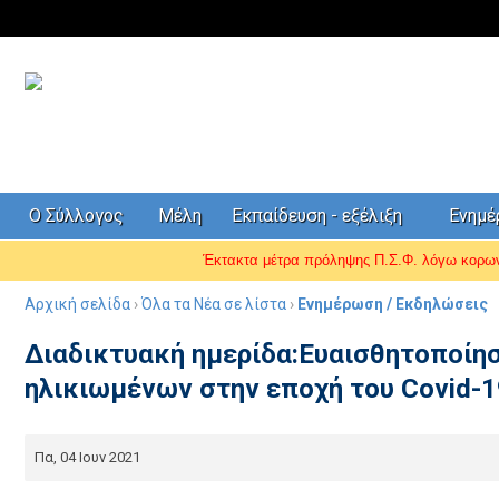
Ο Σύλλογος
Μέλη
Εκπαίδευση - εξέλιξη
Ενημ
Έκτακτα μέτρα πρόληψης Π.Σ.Φ. λόγω κορ
Αρχική σελίδα
›
Όλα τα Νέα σε λίστα
›
Ενημέρωση / Εκδηλώσεις
Διαδικτυακή ημερίδα:Ευαισθητοποίησ
ηλικιωμένων στην εποχή του Covid-19
Πα, 04 Ιουν 2021