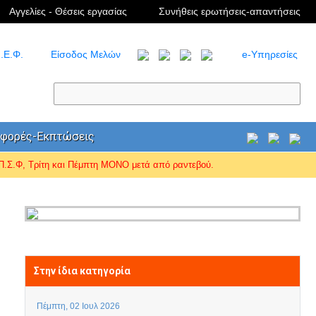
Αγγελίες - Θέσεις εργασίας
Συνήθεις ερωτήσεις-απαντήσεις
.Ε.Φ.
Είσοδος Μελών
e-Υπηρεσίες
φορές-Εκπτώσεις
Σ.Φ, Τρίτη και Πέμπτη ΜΟΝΟ μετά από ραντεβού.
Στην ίδια κατηγορία
Πέμπτη, 02 Ιουλ 2026