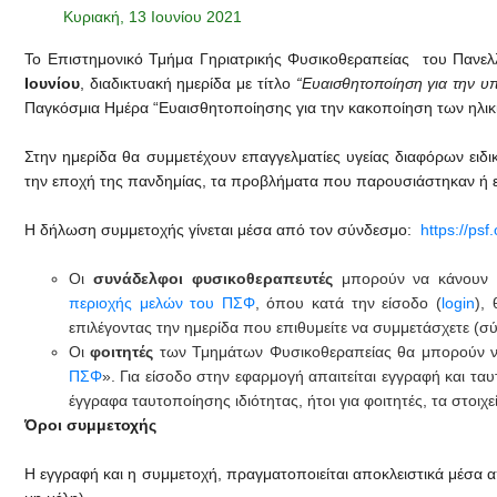
Κυριακή, 13 Ιουνίου 2021
Το Επιστημονικό Τμήμα Γηριατρικής Φυσικοθεραπείας του Πανε
Ιουνίου
, διαδικτυακή ημερίδα με τίτλο
“Ευαισθητοποίηση για την υ
Παγκόσμια Ημέρα “Ευαισθητοποίησης για την κακοποίηση των ηλικ
Στην ημερίδα θα συμμετέχουν επαγγελματίες υγείας διαφόρων ει
την εποχή της πανδημίας, τα προβλήματα που παρουσιάστηκαν ή ε
Η δήλωση συμμετοχής γίνεται μέσα από τον σύνδεσμο:
https://psf
Οι
συνάδελφοι
φυσικοθεραπευτές
μπορούν να κάνουν 
περιοχής μελών του ΠΣΦ
, όπου κατά την είσοδο (
login
),
επιλέγοντας την ημερίδα που επιθυμείτε να συμμετάσχετε (
Οι
φοιτητές
των Τμημάτων Φυσικοθεραπείας θα μπορούν 
ΠΣΦ
». Για είσοδο στην εφαρμογή απαιτείται εγγραφή και τ
έγγραφα ταυτοποίησης ιδιότητας, ήτοι για φοιτητές, τα στοι
Όροι συμμετοχής
Η εγγραφή και η συμμετοχή, πραγματοποιείται αποκλειστικά μέσα α