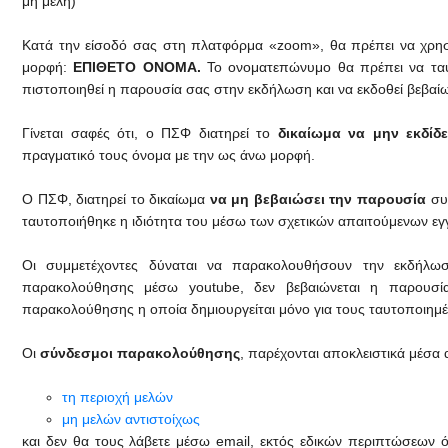
μη μέλη)
Κατά την είσοδό σας στη πλατφόρμα «zoom», θα πρέπει να χρησ
μορφή:
ΕΠΙΘΕΤΟ ΟΝΟΜΑ.
Το ονοματεπώνυμο θα πρέπει να ταυτ
πιστοποιηθεί η παρουσία σας στην εκδήλωση και να εκδοθεί βεβαί
Γίνεται σαφές ότι, ο ΠΣΦ διατηρεί το
δικαίωμα να μην εκδίδ
πραγματικό τους όνομα με την ως άνω μορφή.
Ο ΠΣΦ, διατηρεί το δικαίωμα
να μη βεβαιώσει την παρουσία
συμ
ταυτοποιήθηκε η ιδιότητα του μέσω των σχετικών απαιτούμενων ε
Οι συμμετέχοντες δύναται να παρακολουθήσουν την εκδήλω
παρακολούθησης μέσω youtube, δεν βεβαιώνεται η παρουσία
παρακολούθησης η οποία δημιουργείται μόνο για τους ταυτοποιημ
Οι
σύνδεσμοι
παρακολούθησης
, παρέχονται αποκλειστικά μέσα
τη περιοχή μελών
μη μελών αντιστοίχως
και δεν θα τους λάβετε μέσω email, εκτός εδικών περιπτώσεων ό