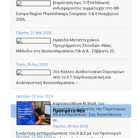
[παράταση έως 7/7] Εκδήλωση
ενδιαφέροντος συμμετοχής στο 6th
Europe Region Physiotherapy Congress- 5 & 6 Νοεμβρίου
2026,...
Πέμπτη, 21 Μαϊ 2026
Ημερίδα Μεταπτυχιακού
Προγράμματος Σπουδών «Νέες
Μέθοδοι στη Φυσικοθεραπεία» ΠΑ.Δ.Α.- Σάββατο 23...
Τρίτη, 26 Αυγ 2025
3ος Κύκλος Διαδικτυακών Σεμιναρίων
από το Ε.Τ. Καρδιοαγγειακή και
Αναπνευστική Φυσικοθεραπεία –...
Δευτέρα, 03 Ιουν 2024
Καμπάνια Move At Work του
Ευρωπαϊκού Τμήματος της Παγκόσμιας
Πρόσφατα Νέα
Φυσικοθεραπείας- Σας δυσκολεύουν
οι...
Πέμπτη, 06 Αυγ 2026
Συνάντηση αντιπροσωπείας του Κ.Δ.Σ με τον Υφυπουργό
Δευτέρα, 20 Μαϊ 2024