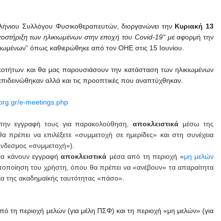
λλήνιου Συλλόγου Φυσικοθεραπευτών, διοργανώνει την
Κυριακή 13
ποστήριξη των ηλικιωμένων στην εποχή του Covid-19" με
αφορμή την
ιωμένων” όπως καθιερώθηκε από τον ΟΗΕ στις 15 Ιουνίου.
δικοτήτων και θα μας παρουσιάσουν την κατάσταση των ηλικιωμένων
πιδεινώθηκαν αλλά και τις προοπτικές που αναπτύχθηκαν.
.org.gr/e-meetings.php
την εγγραφή τους για παρακολούθηση,
αποκλειστικά
μέσω της
 θα πρέπει να επιλέξετε «συμμετοχή σε ημερίδες» και στη συνέχεια
σύνδεσμος «συμμετοχή»).
να κάνουν εγγραφή
αποκλειστικά
μέσα από τη περιοχή «
μη μελών
αυτοποίηση του χρήστη, όπου θα πρέπει να «ανέβουν» τα απαραίτητα
χεία της ακαδημαϊκής ταυτότητας «πάσο».
πό τη περιοχή μελών (για μέλη ΠΣΦ) και τη περιοχή «μη μελών» (για