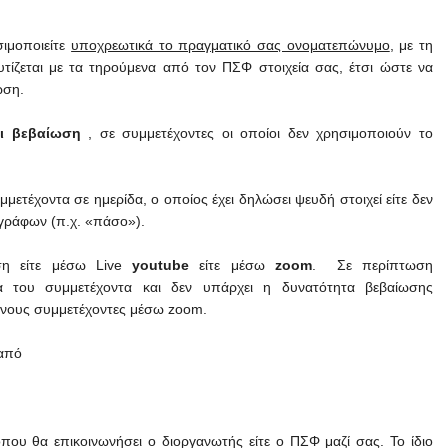
ιμοποιείτε
υποχρεωτικά το πραγματικό σας ονοματεπώνυμο
, με τη
ίζεται με τα τηρούμενα από τον ΠΣΦ στοιχεία σας, έτσι ώστε να
ωση.
ει βεβαίωση
, σε συμμετέχοντες οι οποίοι δεν χρησιμοποιούν το
μετέχοντα σε ημερίδα, ο οποίος έχει δηλώσει ψευδή στοιχεί είτε δεν
γγράφων (π.χ. «πάσο»).
ση είτε μέσω Live
youtube
είτε μέσω
zoom
. Σε περίπτωση
 του συμμετέχοντα και δεν υπάρχει η δυνατότητα βεβαίωσης
ένους συμμετέχοντες μέσω zoom.
 από
που θα επικοινωνήσει ο διοργανωτής είτε ο ΠΣΦ μαζί σας. Το ίδιο