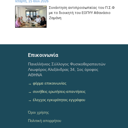
Τετάρτη, 15 Ιουλ 2026
Συνάντηση αντιπροσωπείας του Π.Σ.Φ
με το διοικητή του ΕΟΠΥΥ Αθανάσιο
Ζαμάνη
Δευτέρα, 13 Ιουλ 2026
Απάντηση του ΕΟΠΥΥ, σε ερώτημα σχετικό με τα πιστωτικά
τιμολόγια για το clawback για το Α και Β εξάμηνο...
Επικοινωνία
Κυριακή, 12 Ιουλ 2026
Πανελλήνιος Σύλλογος Φυσικοθεραπευτών
Η ΑΑΔΕ ανακοίνωσε παράταση υποβολής δηλώσεων
Λεωφόρος Αλεξάνδρας 34, 1ος όροφος
φορολογίας εισοδήματος μέχρι τα μεσάνυχτα της...
ΑΘΗΝΑ
→ φόρμα επικοινωνίας
→ συνήθεις ερωτήσεις-απαντήσεις
→ έλεγχος εγκυρότητας εγγράφου
Όροι χρήσης
Πολιτική απορρήτου