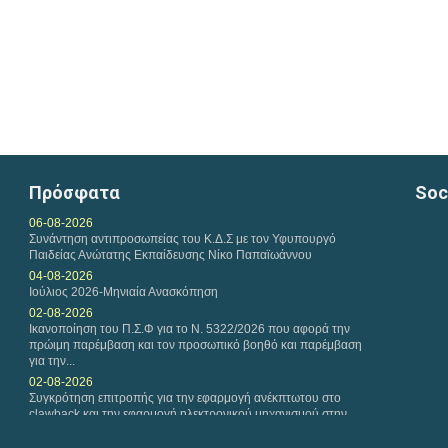
Πρόσφατα
Soc
06-08-2026
Συνάντηση αντιπροσωπείας του Κ.Δ.Σ με τον Υφυπουργό
Παιδείας Ανώτατης Εκπαίδευσης Νίκο Παπαϊωάννου
04-08-2026
Ιούλιος 2026-Μηνιαία Ανασκόπηση
02-08-2026
Ικανοποίηση του Π.Σ.Φ για το Ν. 5322/2026 που αφορά την
πρώιμη παρέμβαση και τον προσωπικό βοηθό και παρέμβαση
για την...
02-08-2026
Συγκρότηση επιτροπής για την εφαρμογή ανέκπτωτου στο
clawback και την εφαρμογή ηλεκτρονικού μηχανισμού στην
εκτέλεση των...