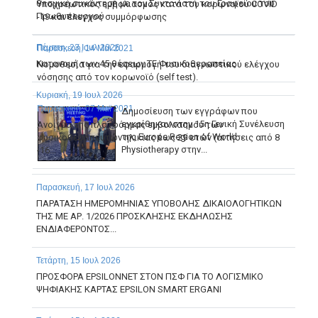
θεσμική συνάντηση με τον Συντονιστή του Γραφείου του
Υποχρεωτικός εμβολιασμός κατά του κορωνοϊού COVID
Πρωθυπουργού
-19 και έλεγχος συμμόρφωσης
Πέμπτη, 23 Ιουλ 2026
Παρασκευή, 14 Μαϊ 2021
Κατανομή των 45 θέσεων ΤΕ Φυσικοθεραπείας
Νομοθεσία για την εφαρμογή του διαγνωστικού ελέγχου
νόσησης από τον κορωνοϊό (self test).
Κυριακή, 19 Ιουλ 2026
Παρασκευή, 07 Μαϊ 2021
Δημοσίευση των εγγράφων που
εγκρίθηκαν στην 15η Γενική Συνέλευση
Άνοιγμα της πλατφόρμας εμβολιασμού των
της Europe Region of World
φυσικοθεραπευτών ηλικίας έως 29 ετών (αιτήσεις από 8
Physiotherapy στην...
-16...
Παρασκευή, 17 Ιουλ 2026
ΠΑΡΑΤΑΣΗ ΗΜΕΡΟΜΗΝΙΑΣ ΥΠΟΒΟΛΗΣ ΔΙΚΑΙΟΛΟΓΗΤΙΚΩΝ
ΤΗΣ ΜΕ ΑΡ. 1/2026 ΠΡΟΣΚΛΗΣΗΣ ΕΚΔΗΛΩΣΗΣ
ΕΝΔΙΑΦΕΡΟΝΤΟΣ...
Τετάρτη, 15 Ιουλ 2026
ΠΡΟΣΦΟΡΑ EPSILONNET ΣΤΟΝ ΠΣΦ ΓΙΑ ΤΟ ΛΟΓΙΣΜΙΚΟ
ΨΗΦΙΑΚΗΣ ΚΑΡΤΑΣ EPSILON SMART ERGANI