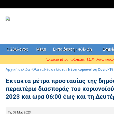
Ο Σύλλογος
Μέλη
Εκπαίδευση - εξέλιξη
Ενημ
Έκτακτα μέτρα πρόληψης Π.Σ.Φ. λόγω κορ
Αρχική σελίδα
›
Όλα τα Νέα σε λίστα
›
Νέος κορωνοϊός Covid-19
Έκτακτα μέτρα προστασίας της δημόσ
περαιτέρω διασποράς του κορωνοϊού
2023 και ώρα 06:00 έως και τη Δευτέ
Τε, 03 Μαϊ 2023