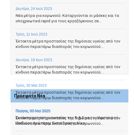
Δευτέρα, 24 Ιουλ 2023
Νέα μέτρα για κορωνοϊό: Καταργούνται οι μάσκες και τα
υποχρεωτικά rapid για τους εργαζόμενους σε...
Τρίτη, 11 Ιουλ 2023
Έκτακτα μέτρα προστασίας της δημόσιας υγείας από τον
κίνδυνο περαιτέρω διασποράς του κορωνοϊού...
Δευτέρα, 19 Ιουν 2023
Έκτακτα μέτρα προστασίας της δημόσιας υγείας από τον
κίνδυνο περαιτέρω διασποράς του κορωνοϊού...
Τρίτη, 30 Μαϊ 2023
Έκτακτα μέτρα προστασίας της δημόσιας υγείας από τον
Πρόσφατα Νέα
κίνδυνο περαιτέρω διασποράς του κορωνοϊού...
Πέμπτη, 06 Αυγ 2026
Τετάρτη, 03 Μαϊ 2023
Συνάντηση αντιπροσωπείας του Κ.Δ.Σ με τον Υφυπουργό
Έκτακτα μέτρα προστασίας της δημόσιας υγείας από τον
Παιδείας Ανώτατης Εκπαίδευσης Νίκο...
κίνδυνο περαιτέρω διασποράς του κορωνοϊού...