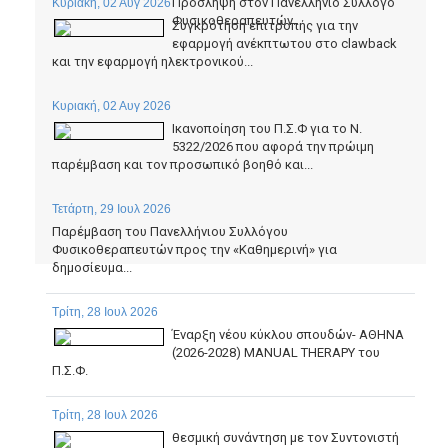
Πρόσληψη στον Πανελλήνιο Σύλλογο
Κυριακή, 02 Αυγ 2026
Φυσικοθεραπευτών...
Συγκρότηση επιτροπής για την
εφαρμογή ανέκπτωτου στο clawback
και την εφαρμογή ηλεκτρονικού...
Κυριακή, 02 Αυγ 2026
Ικανοποίηση του Π.Σ.Φ για το Ν.
5322/2026 που αφορά την πρώιμη
παρέμβαση και τον προσωπικό βοηθό και...
Τετάρτη, 29 Ιουλ 2026
Παρέμβαση του Πανελλήνιου Συλλόγου
Φυσικοθεραπευτών προς την «Καθημερινή» για
δημοσίευμα...
Τρίτη, 28 Ιουλ 2026
Έναρξη νέου κύκλου σπουδών- ΑΘΗΝΑ
(2026-2028) MANUAL THERAPY του
Π.Σ.Φ.
Τρίτη, 28 Ιουλ 2026
θεσμική συνάντηση με τον Συντονιστή