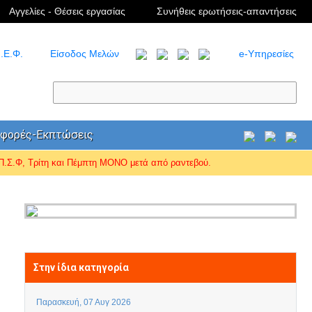
Αγγελίες - Θέσεις εργασίας
Συνήθεις ερωτήσεις-απαντήσεις
.Ε.Φ.
Είσοδος Μελών
e-Υπηρεσίες
φορές-Εκπτώσεις
Σ.Φ, Τρίτη και Πέμπτη ΜΟΝΟ μετά από ραντεβού.
Στην ίδια κατηγορία
Παρασκευή, 07 Αυγ 2026