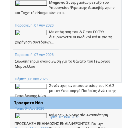
Μνημόνιο Συνεργασίας μεταξύ του
Υπουργείου Ψηφιακής Διακυβέρνησης
και Τεχνητής Νοημοσύνης και...
Παρασκευή, 07 Αυγ 2026
Με απόφαση του Δ.Σ του ΕΟΠΥΥ
διευρύνονται οι κωδικοί icd10 για τη
χορήγηση συνεδριών...
Παρασκευή, 07 Αυγ 2026
Συλλυπητήρια ανακοίνωση για το θάνατο του Γεωργίου
Μαρσέλλου
Πέμπτη, 06 Αυγ 2026
Συνάντηση αντιπροσωπείας του Κ.Δ.Σ
με τον Υφυπουργό Παιδείας Ανώτατης
Εκπαίδευσης Νίκο...
Πρόσφατα Νέα
Τρίτη, 04 Αυγ 2026
Ιούλιος 2026-Μηνιαία Ανασκόπηση
Τρίτη, 07 Ιουλ 2026
ΠΡΟΣΚΛΗΣΗ ΕΚΔΗΛΩΣΗΣ ΕΝΔΙΑΦΕΡΟΝΤΟΣ: Για την