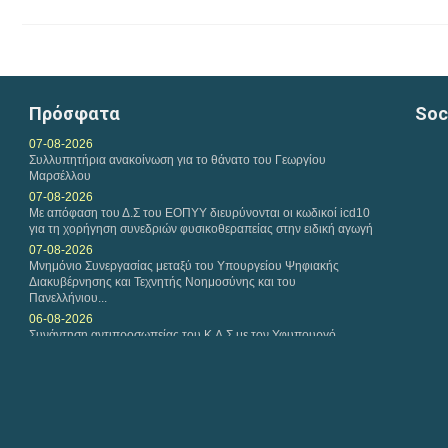
Πρόσφατα
Soc
07-08-2026
Συλλυπητήρια ανακοίνωση για το θάνατο του Γεωργίου
Μαρσέλλου
07-08-2026
Με απόφαση του Δ.Σ του ΕΟΠΥΥ διευρύνονται οι κωδικοί icd10
για τη χορήγηση συνεδριών φυσικοθεραπείας στην ειδική αγωγή
07-08-2026
Μνημόνιο Συνεργασίας μεταξύ του Υπουργείου Ψηφιακής
Διακυβέρνησης και Τεχνητής Νοημοσύνης και του
Πανελλήνιου...
06-08-2026
Συνάντηση αντιπροσωπείας του Κ.Δ.Σ με τον Υφυπουργό
Παιδείας Ανώτατης Εκπαίδευσης Νίκο Παπαϊωάννου
04-08-2026
Ιούλιος 2026-Μηνιαία Ανασκόπηση
02-08-2026
Ικανοποίηση του Π.Σ.Φ για το Ν. 5322/2026 που αφορά την
πρώιμη παρέμβαση και τον προσωπικό βοηθό και παρέμβαση