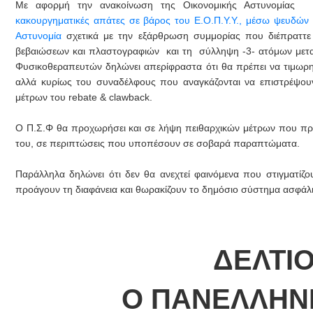
Με αφορμή την ανακοίνωση της Οικονομικής Αστυνομί
κακουργηματικές απάτες σε βάρος του Ε.Ο.Π.Υ.Υ., μέσω ψευδών
Αστυνομία
σχετικά με την εξάρθρωση συμμορίας που διέπραττε 
βεβαιώσεων και πλαστογραφιών και τη σύλληψη -3- ατόμων μεταξ
Φυσικοθεραπευτών δηλώνει απερίφραστα ότι θα πρέπει να τιμωρηθ
αλλά κυρίως του συναδέλφους που αναγκάζονται να επιστρέψου
μέτρων του rebate & clawback.
Ο Π.Σ.Φ θα προχωρήσει και σε λήψη πειθαρχικών μέτρων που προ
του, σε περιπτώσεις που υποπέσουν σε σοβαρά παραπτώματα.
Παράλληλα δηλώνει ότι δεν θα ανεχτεί φαινόμενα που στιγματίζ
προάγουν τη διαφάνεια και θωρακίζουν το δημόσιο σύστημα ασφάλ
ΔΕΛΤΙ
Ο ΠΑΝΕΛΛΗΝ