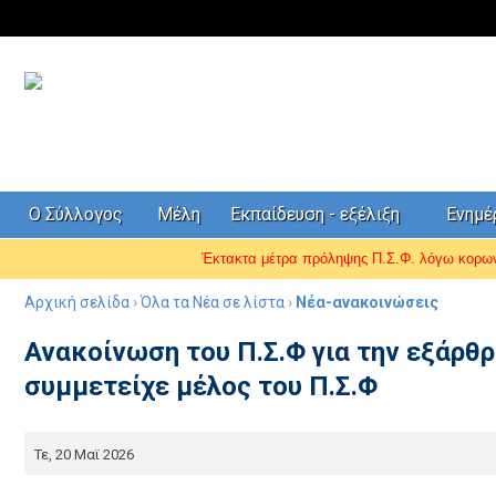
Ο Σύλλογος
Μέλη
Εκπαίδευση - εξέλιξη
Ενημ
Έκτακτα μέτρα πρόληψης Π.Σ.Φ. λόγω κορ
Αρχική σελίδα
›
Όλα τα Νέα σε λίστα
›
Νέα-ανακοινώσεις
Ανακοίνωση του Π.Σ.Φ για την εξάρθ
συμμετείχε μέλος του Π.Σ.Φ
Τε, 20 Μαϊ 2026