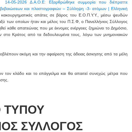
ας
14-05-2026 Δ.Α.Ο.Ε: Εξαρθρώθηκε συμμορία που διέπραττε
 βεβαιώσεων και πλαστογραφιών – Σύλληψη -3- ατόμων | Ελληνική
κακουργηματικές απάτες σε βάρος του Ε.Ο.Π.Υ.Υ., μέσω ψευδών
ύ των οποίων ήταν και μέλος του Π.Σ.Φ, ο Πανελλήνιος Σύλλογος
εί κάθε απατεώνας που με έκνομες ενέργειες ζημιώνει το Δημόσιο,
ν στο Κράτος από τα δεδουλευμένα τους, λόγω των μνημονιακών
βλέπουν ακόμη και την αφαίρεση της άδειας άσκησης από τα μέλη
ουν τον κλάδο και το επάγγελμα και θα απαιτεί συνεχώς μέτρα που
ισης.
Ο ΤΥΠΟΥ
ΙΟΣ ΣΥΛΛΟΓΟΣ