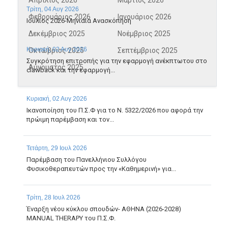
Απρίλιος 2026
Μάρτιος 2026
Τρίτη, 04 Αυγ 2026
Φεβρουάριος 2026
Ιανουάριος 2026
Ιούλιος 2026-Μηνιαία Ανασκόπηση
Δεκέμβριος 2025
Νοέμβριος 2025
Κυριακή, 02 Αυγ 2026
Οκτώβριος 2025
Σεπτέμβριος 2025
Συγκρότηση επιτροπής για την εφαρμογή ανέκπτωτου στο
Αύγουστος 2025
clawback και την εφαρμογή...
Κυριακή, 02 Αυγ 2026
Ικανοποίηση του Π.Σ.Φ για το Ν. 5322/2026 που αφορά την
πρώιμη παρέμβαση και τον...
Τετάρτη, 29 Ιουλ 2026
Παρέμβαση του Πανελλήνιου Συλλόγου
Φυσικοθεραπευτών προς την «Καθημερινή» για...
Τρίτη, 28 Ιουλ 2026
Έναρξη νέου κύκλου σπουδών- ΑΘΗΝΑ (2026-2028)
MANUAL THERAPY του Π.Σ.Φ.