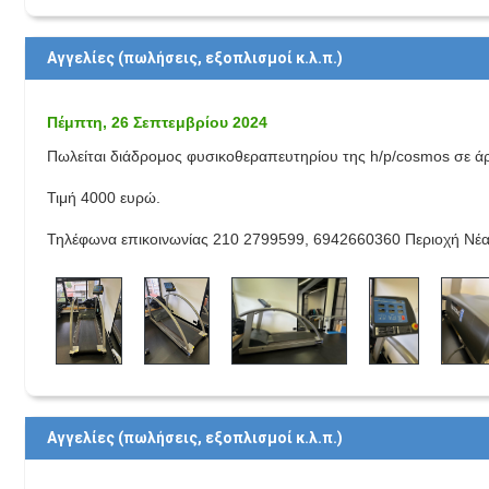
Αγγελίες (πωλήσεις, εξοπλισμοί κ.λ.π.)
Πέμπτη, 26 Σεπτεμβρίου 2024
Πωλείται διάδρομος φυσικοθεραπευτηρίου της h/p/cosmos σε ά
Τιμή 4000 ευρώ.
Τηλέφωνα επικοινωνίας 210 2799599, 6942660360 Περιοχή Νέα
Αγγελίες (πωλήσεις, εξοπλισμοί κ.λ.π.)