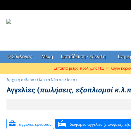
Ο Σύλλογος
Μέλη
Εκπαίδευση - εξέλιξη
Ενημ
Έκτακτα μέτρα πρόληψης Π.Σ.Φ. λόγω κορ
Αρχική σελίδα
›
Όλα τα Νέα σε λίστα
›
Αγγελίες (
πωλήσεις, εξοπλισμοί κ.λ.π
αγγελίες εργασίας
διάφορες αγγελίες (
πωλήσεις, εξο