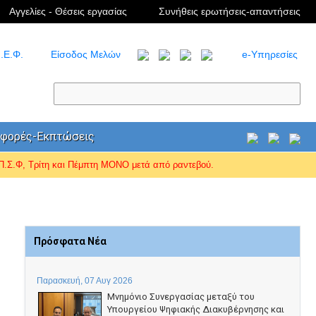
Αγγελίες - Θέσεις εργασίας
Συνήθεις ερωτήσεις-απαντήσεις
.Ε.Φ.
Είσοδος Μελών
e-Υπηρεσίες
φορές-Εκπτώσεις
Σ.Φ, Τρίτη και Πέμπτη ΜΟΝΟ μετά από ραντεβού.
Πρόσφατα Νέα
Παρασκευή, 07 Αυγ 2026
Μνημόνιο Συνεργασίας μεταξύ του
Υπουργείου Ψηφιακής Διακυβέρνησης και