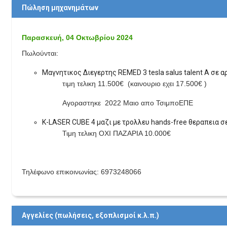
Πώληση μηχανημάτων
Παρασκευή, 04 Οκτωβρίου 2024
Πωλούνται:
Μαγνητικος Διεγερτης REMED 3 tesla salus talent A σε
τιμη τελικη 11.500€ (καινουριο εχει 17.500€ )
Αγοραστηκε 2022 Μαιο απο ΤσιμποΕΠΕ
Κ-LASER CUBE 4 μαζι με τρολλευ hands-free θεραπεια 
Τιμη τελικη ΟΧΙ ΠΑΖΑΡΙΑ 10.000€
Τηλέφωνο επικοινωνίας: 6973248066
Αγγελίες (πωλήσεις, εξοπλισμοί κ.λ.π.)