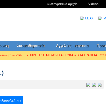
Φωτογραφικό αρχείο
Videos
I.Ε.Θ.
Μ
έρωση
Φυσικοθεραπεία
Αγγελίες - εργασία
Προσ
ωνοϊού (Covid-19),ΕΞΥΠΗΡΕΤΗΣΗ ΜΕΛΩΝ ΚΑΙ ΚΟΙΝΟΥ ΣΤΑ ΓΡΑΦΕΙΑ ΤΟΥ Π.
.
)
πλισμοί κ.λ.π.
)