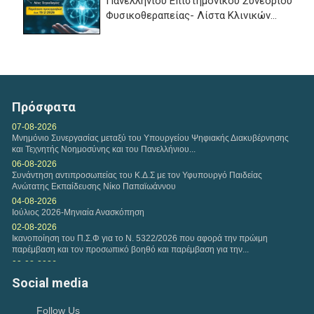
Πανελλήνιου Επιστημονικού Συνεδρίου
Φυσικοθεραπείας- Λίστα Κλινικών...
Τετάρτη, 11 Φεβ 2026
Αναφορικά με τη διαδικασία υποβολών Ευρωπαίων
ασφαλισμένων, εφαρμόζονται και ισχύουν οι...
Πρόσφατα
Τετάρτη, 04 Φεβ 2026
07-08-2026
Μνημόνιο Συνεργασίας μεταξύ του Υπουργείου Ψηφιακής Διακυβέρνησης
Η εταιρεία της VODAFONE προσφέρει στα μέλη του
και Τεχνητής Νοημοσύνης και του Πανελλήνιου...
Πανελλήνιου Συλλόγου Φυσικοθεραπευτών Σ.Φ. ειδική...
06-08-2026
Συνάντηση αντιπροσωπείας του Κ.Δ.Σ με τον Υφυπουργό Παιδείας
Ανώτατης Εκπαίδευσης Νίκο Παπαϊωάννου
Δευτέρα, 02 Φεβ 2026
04-08-2026
Πρόταση συνεργασίας Π.Σ.Φ. και ΚΕΚ ΓΣΕΒΕΕ-ΚΔΒΜ στο
Ιούλιος 2026-Μηνιαία Ανασκόπηση
πλαίσιο παροχής προγραμμάτων επιμόρφωσης για...
02-08-2026
Ικανοποίηση του Π.Σ.Φ για το Ν. 5322/2026 που αφορά την πρώιμη
παρέμβαση και τον προσωπικό βοηθό και παρέμβαση για την...
Παρασκευή, 30 Ιαν 2026
02-08-2026
Η περίοδος υποβολής των εργασιών για το Διεθνές
Συγκρότηση επιτροπής για την εφαρμογή ανέκπτωτου στο clawback και
Social media
Ευρωπαϊκό Συνέδριο HEPA 2026 έχει ξεκινήσει. HEPA...
την εφαρμογή ηλεκτρονικού μηχανισμού στην εκτέλεση των...
29-07-2026
Follow Us
Παρέμβαση του Πανελλήνιου Συλλόγου Φυσικοθεραπευτών προς την