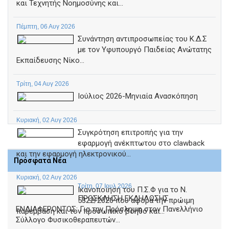
και Τεχνητής Νοημοσύνης και...
Πέμπτη, 06 Αυγ 2026
Συνάντηση αντιπροσωπείας του Κ.Δ.Σ
με τον Υφυπουργό Παιδείας Ανώτατης
Εκπαίδευσης Νίκο...
Τρίτη, 04 Αυγ 2026
Ιούλιος 2026-Μηνιαία Ανασκόπηση
Κυριακή, 02 Αυγ 2026
Συγκρότηση επιτροπής για την
εφαρμογή ανέκπτωτου στο clawback
και την εφαρμογή ηλεκτρονικού...
Πρόσφατα Νέα
Κυριακή, 02 Αυγ 2026
Τρίτη, 07 Ιουλ 2026
Ικανοποίηση του Π.Σ.Φ για το Ν.
ΠΡΟΣΚΛΗΣΗ ΕΚΔΗΛΩΣΗΣ
5322/2026 που αφορά την πρώιμη
ΕΝΔΙΑΦΕΡΟΝΤΟΣ: Για την Πρόσληψη στον Πανελλήνιο
παρέμβαση και τον προσωπικό βοηθό και...
Σύλλογο Φυσικοθεραπευτών...