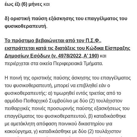
έως έξι (6) μήνες
και
δ) οριστική παύση εξάσκησης του επαγγέλματος του
φυσικοθεραπευτή
.
Το πρόστιμο βεβαιώνεται από τον Π.Σ.Φ.,
εισπράττεται κατά τις διατάξεις του Κώδικα Είσπραξης
Δημοσίων Εσόδων (ν. 4978/2022, Α’ 190)
και
περιέρχεται στα οικεία Περιφερειακά Τμήματα.
Η ποινή της οριστικής παύσης άσκησης του επαγγέλματος
του φυσικοθεραπευτή, μπορεί να επιβληθεί εάν ο
φυσικοθεραπευτής: α) τιμωρηθεί εντός τριετίας από το
αρμόδιο Πειθαρχικό Συμβούλιο με δύο (2) τουλάχιστον
πειθαρχικές ποινές προσωρινής παύσης εξασκήσεως του
επαγγέλματος του φυσικοθεραπευτού, β) καταδικάσθηκε
με αμετάκλητη απόφαση ποινικού δικαστηρίου για
κακούργημα, γ) καταδικάσθηκε με δύο (2) τουλάχιστον