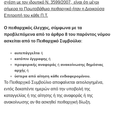
σχέση με τον ιδρυτικό Ν. 3599/2007, είναι ότι μέχρι
σήμερα το Πρωτοβάθμιο πειθαρχικό ήταν η Διοικούσα
Επιτροπή του κάθε Π.Τ.
Ο πειθαρχικός έλεγχος, σύμφωνα με τα
προβλεπόμενα από το άρθρο 8 του παρόντος νόμου
ασκείται από το Πειθαρχικό Συμβούλιο
:
αυτεπάγγελτα
ή
κατόπιν έγγραφης
ή
προφορικής αναφοράς
ή
ανακοίνωσης δημόσιας
αρχής
ή
ύστερα από αίτηση κάθε ενδιαφερομένου.
Το Πειθαρχικό Συμβούλιο αποφαίνεται αιτιολογημένα,
εντός δεκαπέντε ημερών από την υποβολή της
καταγγελίας ή της αίτησης ή της αναφοράς ή της
ανακοίνωσης αν θα ασκηθεί πειθαρχική δίωξη.