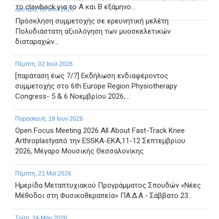
το clawback για το Α και Β εξάμηνο...
Δευτέρα, 06 Ιουλ 2026
Πρόσκληση συμμετοχής σε ερευνητική μελέτη
Πολυδιάστατη αξιολόγηση των μυοσκελετικών
διαταραχών...
Πέμπτη, 02 Ιουλ 2026
[παράταση έως 7/7] Εκδήλωση ενδιαφέροντος
συμμετοχής στο 6th Europe Region Physiotherapy
Congress- 5 & 6 Νοεμβρίου 2026,...
Παρασκευή, 19 Ιουν 2026
Open Focus Meeting 2026 All About Fast-Track Knee
Arthroplastyαπό την ESSKA-EKA,11-12 Σεπτεμβρίου
2026, Μέγαρο Μουσικής Θεσσαλονίκης
Πέμπτη, 21 Μαϊ 2026
Ημερίδα Μεταπτυχιακού Προγράμματος Σπουδών «Νέες
Μέθοδοι στη Φυσικοθεραπεία» ΠΑ.Δ.Α.- Σάββατο 23...
Τρίτη, 24 Μαρ 2026