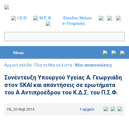
I.Ε.Θ.
Μ.Ε.Φ.
Είσοδος Μελών
e-Υπηρεσίες
Menu
Αρχική σελίδα
›
Όλα τα Νέα σε λίστα
›
Νέα-ανακοινώσεις
Συνέντευξη Υπουργού Υγείας Α. Γεωργιάδη
στον SKAI και απαντήσεις σε ερωτήματα
του Α Αντιπροέδρου του Κ.Δ.Σ. του Π.Σ.Φ.
Πέ, 20 Φεβ 2014
1 αρχείο