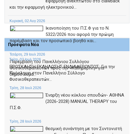
εφαρμογή ανέκπτωτου στο clawback
και την εφαρμογή ηλεκτρονικού...
Κυριακή, 02 Αυγ 2026
Ικανοποίηση του Π.Σ.Φ για το Ν.
5322/2026 που αφορά την πρώιμη
παρέμβαση και τον προσωπικό βοηθό και...
Πρόσφατα Νέα
Τετάρτη, 29 Ιουλ 2026
Τρίτη, 07 Ιουλ 2026
Παρέμβαση του Πανελλήνιου Συλλόγου
ΠΡΟΣΚΛΗΣΗ ΕΚΔΗΛΩΣΗΣ ΕΝΔΙΑΦΕΡΟΝΤΟΣ: Για την
Φυσικοθεραπευτών προς την «Καθημερινή» για
Πρόσληψη στον Πανελλήνιο Σύλλογο
δημοσίευμα...
Φυσικοθεραπευτών...
Τρίτη, 28 Ιουλ 2026
Έναρξη νέου κύκλου σπουδών- ΑΘΗΝΑ
(2026-2028) MANUAL THERAPY του
Π.Σ.Φ.
Τρίτη, 28 Ιουλ 2026
θεσμική συνάντηση με τον Συντονιστή