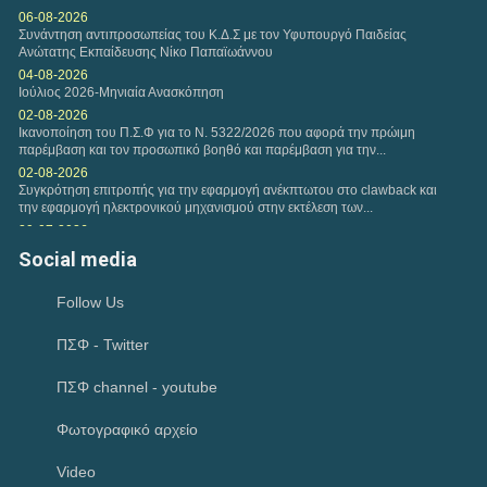
Τετάρτη, 04 Φεβ 2026
06-08-2026
Συνάντηση αντιπροσωπείας του Κ.Δ.Σ με τον Υφυπουργό Παιδείας
Η εταιρεία της VODAFONE προσφέρει στα μέλη του
Ανώτατης Εκπαίδευσης Νίκο Παπαϊωάννου
Πανελλήνιου Συλλόγου Φυσικοθεραπευτών Σ.Φ. ειδική...
04-08-2026
Ιούλιος 2026-Μηνιαία Ανασκόπηση
Δευτέρα, 02 Φεβ 2026
02-08-2026
Ικανοποίηση του Π.Σ.Φ για το Ν. 5322/2026 που αφορά την πρώιμη
Πρόταση συνεργασίας Π.Σ.Φ. και ΚΕΚ ΓΣΕΒΕΕ-ΚΔΒΜ στο
παρέμβαση και τον προσωπικό βοηθό και παρέμβαση για την...
πλαίσιο παροχής προγραμμάτων επιμόρφωσης για...
02-08-2026
Συγκρότηση επιτροπής για την εφαρμογή ανέκπτωτου στο clawback και
την εφαρμογή ηλεκτρονικού μηχανισμού στην εκτέλεση των...
Παρασκευή, 30 Ιαν 2026
29-07-2026
Η περίοδος υποβολής των εργασιών για το Διεθνές
Παρέμβαση του Πανελλήνιου Συλλόγου Φυσικοθεραπευτών προς την
Social media
Ευρωπαϊκό Συνέδριο HEPA 2026 έχει ξεκινήσει. HEPA...
«Καθημερινή» για δημοσίευμα σχετικά με τους...
28-07-2026
Follow Us
θεσμική συνάντηση με τον Συντονιστή του Γραφείου του Πρωθυπουργού
28-07-2026
ΠΣΦ - Twitter
Έναρξη νέου κύκλου σπουδών- ΑΘΗΝΑ (2026-2028) MANUAL THERAPY
του Π.Σ.Φ.
23-07-2026
ΠΣΦ channel - youtube
Κατανομή των 45 θέσεων ΤΕ Φυσικοθεραπείας
19-07-2026
Φωτογραφικό αρχείο
Δημοσίευση των εγγράφων που εγκρίθηκαν στην 15η Γενική Συνέλευση
της Europe Region of World Physiotherapy στην Πρίστινα του Κοσόβου
Video
17-07-2026