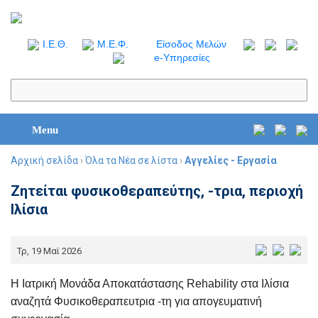
I.Ε.Θ.
Μ.Ε.Φ.
Είσοδος Μελών
e-Υπηρεσίες
Menu
Αρχική σελίδα
›
Όλα τα Νέα σε λίστα
›
Αγγελίες - Εργασία
Ζητείται φυσικοθεραπεύτης, -τρια, περιοχή
Ιλίσια
Τρ, 19 Μαϊ 2026
Η Ιατρική Μονάδα Αποκατάστασης Rehability στα Ιλίσια
αναζητά Φυσικοθεραπευτρια -τη για απογευματινή