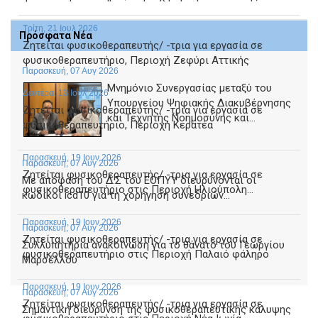
Τρίτη, 21 Ιουλ 2026
Πρόσφατα Νέα
Ζητείται φυσικοθεραπευτής/ -τρια για εργασία σε
φυσικοθεραπευτήριο, Περιοχή Ζεφύρι Αττικής
Παρασκευή, 07 Αυγ 2026
Μνημόνιο Συνεργασίας μεταξύ του
Δευτέρα, 13 Ιουλ 2026
Υπουργείου Ψηφιακής Διακυβέρνησης
Ζητείται φυσικοθεραπευτής/ -τρια για εργασία σε
και Τεχνητής Νοημοσύνης και...
φυσικοθεραπευτήριο, Περιοχή Κερατέα
Παρασκευή, 19 Ιουν 2026
Παρασκευή, 07 Αυγ 2026
Ζητείται φυσικοθεραπευτής/ -τρια για εργασία σε
Με απόφαση του Δ.Σ του ΕΟΠΥΥ διευρύνονται οι
φυσικοθεραπευτήριο στις Περιοχή Ηλιούπολη...
κωδικοί icd10 για τη χορήγηση συνεδριών...
Παρασκευή, 19 Ιουν 2026
Παρασκευή, 07 Αυγ 2026
Ζητείται φυσικοθεραπευτής/ -τρια για εργασία σε
Συλλυπητήρια ανακοίνωση για το θάνατο του Γεωργίου
φυσικοθεραπευτήριο στις Περιοχή Παλαιό φάληρο
Μαρσέλλου
Παρασκευή, 19 Ιουν 2026
Παρασκευή, 07 Αυγ 2026
Ζητείται φυσικοθεραπευτής/ -τρια για εργασία σε
Σημαντική διεύρυνση της φυσικοθεραπευτικής κάλυψης