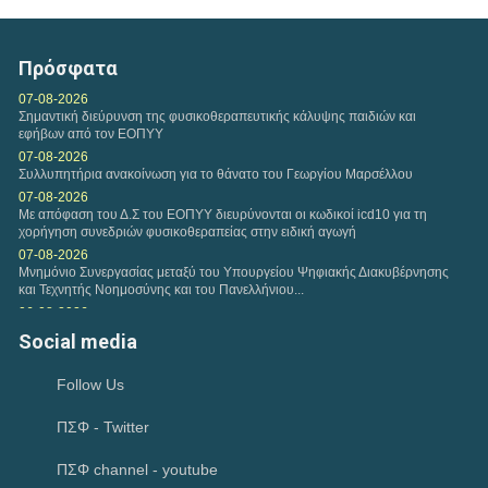
ΠΑΡΑΤΑΣΗ ΗΜΕΡΟΜΗΝΙΑΣ ΥΠΟΒΟΛΗΣ
ΔΙΚΑΙΟΛΟΓΗΤΙΚΩΝ ΤΗΣ ΜΕ ΑΡ. 1/2026 ΠΡΟΣΚΛΗΣΗΣ
Πρόσφατα
ΕΚΔΗΛΩΣΗΣ ΕΝΔΙΑΦΕΡΟΝΤΟΣ...
07-08-2026
Σημαντική διεύρυνση της φυσικοθεραπευτικής κάλυψης παιδιών και
εφήβων από τον ΕΟΠΥΥ
07-08-2026
Συλλυπητήρια ανακοίνωση για το θάνατο του Γεωργίου Μαρσέλλου
07-08-2026
Με απόφαση του Δ.Σ του ΕΟΠΥΥ διευρύνονται οι κωδικοί icd10 για τη
χορήγηση συνεδριών φυσικοθεραπείας στην ειδική αγωγή
07-08-2026
Μνημόνιο Συνεργασίας μεταξύ του Υπουργείου Ψηφιακής Διακυβέρνησης
και Τεχνητής Νοημοσύνης και του Πανελλήνιου...
06-08-2026
Συνάντηση αντιπροσωπείας του Κ.Δ.Σ με τον Υφυπουργό Παιδείας
Social media
Ανώτατης Εκπαίδευσης Νίκο Παπαϊωάννου
04-08-2026
Follow Us
Ιούλιος 2026-Μηνιαία Ανασκόπηση
02-08-2026
ΠΣΦ - Twitter
Ικανοποίηση του Π.Σ.Φ για το Ν. 5322/2026 που αφορά την πρώιμη
παρέμβαση και τον προσωπικό βοηθό και παρέμβαση για την...
02-08-2026
ΠΣΦ channel - youtube
Συγκρότηση επιτροπής για την εφαρμογή ανέκπτωτου στο clawback και