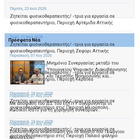
Πέμπτη, 23 Ιουλ 2026
Ζητείται φυσικοθεραπευτής/ -τρια για εργασία σε
φυσικοθεραπευτήριο, Περιοχή Αρτέμιδα Αττικής
Τρίτη, 21 Ιουλ 2026
Πρόσφατα Νέα
Ζητείται φυσικοθεραπευτής/ -τρια για εργασία σε
φυσικοθεραπευτήριο, Περιοχή Ζεφύρι Αττικής
Παρασκευή, 07 Αυγ 2026
Μνημόνιο Συνεργασίας μεταξύ του
Δευτέρα, 13 Ιουλ 2026
Υπουργείου Ψηφιακής Διακυβέρνησης
Ζητείται φυσικοθεραπευτής/ -τρια για εργασία σε
και Τεχνητής Νοημοσύνης και...
φυσικοθεραπευτήριο, Περιοχή Κερατέα
Παρασκευή, 19 Ιουν 2026
Παρασκευή, 07 Αυγ 2026
Ζητείται φυσικοθεραπευτής/ -τρια για εργασία σε
Με απόφαση του Δ.Σ του ΕΟΠΥΥ διευρύνονται οι
φυσικοθεραπευτήριο στις Περιοχή Ηλιούπολη...
κωδικοί icd10 για τη χορήγηση συνεδριών...
Παρασκευή, 19 Ιουν 2026
Παρασκευή, 07 Αυγ 2026
Ζητείται φυσικοθεραπευτής/ -τρια για εργασία σε
Συλλυπητήρια ανακοίνωση για το θάνατο του Γεωργίου
φυσικοθεραπευτήριο στις Περιοχή Παλαιό φάληρο
Μαρσέλλου