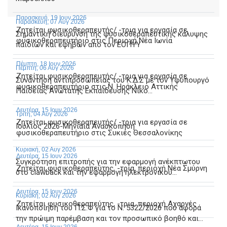
Παρασκευή, 19 Ιουν 2026
Παρασκευή, 07 Αυγ 2026
Ζητείται φυσικοθεραπευτής/ -τρια για εργασία σε
Σημαντική διεύρυνση της φυσικοθεραπευτικής κάλυψης
φυσικοθεραπευτήριο στις Περιοχή Νέα Ιωνία
παιδιών και εφήβων από τον ΕΟΠΥΥ
Πέμπτη, 18 Ιουν 2026
Πέμπτη, 06 Αυγ 2026
Ζητείται φυσικοθεραπευτής/ -τρια για εργασία σε
Συνάντηση αντιπροσωπείας του Κ.Δ.Σ με τον Υφυπουργό
φυσικοθεραπευτήριο στις Ν. Ηράκλειο Αττικής
Παιδείας Ανώτατης Εκπαίδευσης Νίκο...
Δευτέρα, 15 Ιουν 2026
Τρίτη, 04 Αυγ 2026
Ζητείται φυσικοθεραπευτής/ -τρια για εργασία σε
Ιούλιος 2026-Μηνιαία Ανασκόπηση
φυσικοθεραπευτήριο στις Συκιές Θεσσαλονίκης
Κυριακή, 02 Αυγ 2026
Δευτέρα, 15 Ιουν 2026
Συγκρότηση επιτροπής για την εφαρμογή ανέκπτωτου
Ζητείται φυσικοθεραπεύτης, -τρια, περιοχή Νέα Σμύρνη
στο clawback και την εφαρμογή ηλεκτρονικού...
Δευτέρα, 15 Ιουν 2026
Κυριακή, 02 Αυγ 2026
Ζητείται φυσικοθεραπεύτης, -τρια, περιοχή Αχαρνές
Ικανοποίηση του Π.Σ.Φ για το Ν. 5322/2026 που αφορά
την πρώιμη παρέμβαση και τον προσωπικό βοηθό και...