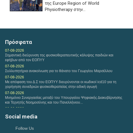
της Europe Region of World
Physiotherapy στην...
Παρασκευή, 17 Ιουλ 2026
ΠΑΡΑΤΑΣΗ ΗΜΕΡΟΜΗΝΙΑΣ ΥΠΟΒΟΛΗΣ
ΔΙΚΑΙΟΛΟΓΗΤΙΚΩΝ ΤΗΣ ΜΕ ΑΡ. 1/2026 ΠΡΟΣΚΛΗΣΗΣ
Πρόσφατα
ΕΚΔΗΛΩΣΗΣ ΕΝΔΙΑΦΕΡΟΝΤΟΣ...
07-08-2026
Σημαντική διεύρυνση της φυσικοθεραπευτικής κάλυψης παιδιών και
εφήβων από τον ΕΟΠΥΥ
07-08-2026
Συλλυπητήρια ανακοίνωση για το θάνατο του Γεωργίου Μαρσέλλου
07-08-2026
Με απόφαση του Δ.Σ του ΕΟΠΥΥ διευρύνονται οι κωδικοί icd10 για τη
χορήγηση συνεδριών φυσικοθεραπείας στην ειδική αγωγή
07-08-2026
Μνημόνιο Συνεργασίας μεταξύ του Υπουργείου Ψηφιακής Διακυβέρνησης
και Τεχνητής Νοημοσύνης και του Πανελλήνιου...
06-08-2026
Συνάντηση αντιπροσωπείας του Κ.Δ.Σ με τον Υφυπουργό Παιδείας
Social media
Ανώτατης Εκπαίδευσης Νίκο Παπαϊωάννου
04-08-2026
Follow Us
Ιούλιος 2026-Μηνιαία Ανασκόπηση