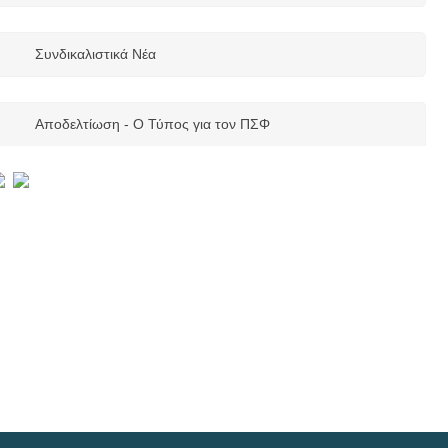
Ενημέρωση για το ESSKA/EKA Open Focus Meeting 2026 – All
About Fast-Track Knee Arthroplasty
Συνδικαλιστικά Νέα
Πέμπτη, 02 Ιουλίου 2026
Περιφερειακό Τμήμα Κορινθίας
Όχι στην υποβάθμιση του ΚΕΦΙΑΠ! Άμεσες προσλήψεις με το
Αποδελτίωση - Ο Τύπος για τον ΠΣΦ
απαραίτητο προσωπικό!
Τετάρτη, 01 Ιουλίου 2026
Περιφερειακό Τμήμα Αττικής
Απόφαση από το Μονομελούς Πλημμελειοδικείου Αθηνών για
υπόθεση αντιποίησης του φυσικοθεραπευτικού επαγγέλματος
Τετάρτη, 24 Ιουνίου 2026
Περιφερειακό Τμήμα Κορινθίας
Για την είσπραξη οφειλών των μελών μέσω ΚΕΔΕ
Τρίτη, 23 Ιουνίου 2026
Περιφερειακό Τμήμα Θεσσαλονίκης, Κιλκίς και Χαλκιδικής
Πρόσκληση Εκδήλωσης Ενδιαφέροντος για Φυσιοθεραπευτές από
τον Ελληνικό Ερυθρό Σταυρό
Τρίτη, 23 Ιουνίου 2026