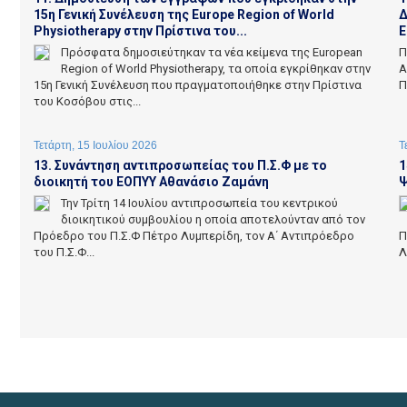
15η Γενική Συνέλευση της Europe Region of World
Δ
Physiotherapy στην Πρίστινα του...
Ε
Πρόσφατα δημοσιεύτηκαν τα νέα κείμενα της European
Π
Region of World Physiotherapy, τα οποία εγκρίθηκαν στην
Α
15η Γενική Συνέλευση που πραγματοποιήθηκε στην Πρίστινα
Π
του Κοσόβου στις...
Τετάρτη, 15 Ιουλίου 2026
Τ
13. Συνάντηση αντιπροσωπείας του Π.Σ.Φ με το
1
διοικητή του ΕΟΠΥΥ Αθανάσιο Ζαμάνη
Ψ
Την Τρίτη 14 Ιουλίου αντιπροσωπεία του κεντρικού
διοικητικού συμβουλίου η οποία αποτελούνταν από τον
Πρόεδρο του Π.Σ.Φ Πέτρο Λυμπερίδη, τον Α΄ Αντιπρόεδρο
Π
του Π.Σ.Φ...
Λ