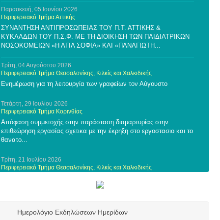
Παρασκευή, 05 Ιουνίου 2026
Περιφερειακό Τμήμα Αττικής
ΣΥΝΑΝΤΗΣΗ ΑΝΤΙΠΡΟΣΩΠΕΙΑΣ ΤΟΥ Π.Τ. ΑΤΤΙΚΗΣ &
ΚΥΚΛΑΔΩΝ ΤΟΥ Π.Σ.Φ. ΜΕ ΤΗ ΔΙΟΙΚΗΣΗ ΤΩΝ ΠΑΙΔΙΑΤΡΙΚΩΝ
ΝΟΣΟΚΟΜΕΙΩΝ «Η ΑΓΙΑ ΣΟΦΙΑ» ΚΑΙ «ΠΑΝΑΓΙΩΤΗ...
Τρίτη, 04 Αυγούστου 2026
Περιφερειακό Τμήμα Θεσσαλονίκης, Κιλκίς και Χαλκιδικής
Ενημέρωση για τη λειτουργία των γραφείων τον Αύγουστο
Τετάρτη, 29 Ιουλίου 2026
Περιφερειακό Τμήμα Κορινθίας
Απόφαση συμμετοχής στην παράσταση διαμαρτυρίας στην
επιθεώρηση εργασίας σχετικα με την έκρηξη στο εργοστασιο και το
θανατο...
Τρίτη, 21 Ιουλίου 2026
Περιφερειακό Τμήμα Θεσσαλονίκης, Κιλκίς και Χαλκιδικής
Πρόσκληση συμμετοχής σε ερευνητική μελέτη του Τμήματος
Φυσικοθεραπείας του Πανεπιστημίου Θεσσαλίας
Τρίτη, 21 Ιουλίου 2026
Ημερολόγιο Εκδηλώσεων Ημερίδων
Περιφερειακό Τμήμα Θεσσαλονίκης, Κιλκίς και Χαλκιδικής