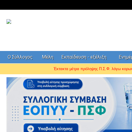
Ο Σύλλογος
Μέλη
Εκπαίδευση - εξέλιξη
Ενημ
Έκτακτα μέτρα πρόληψης Π.Σ.Φ. λόγω κορ