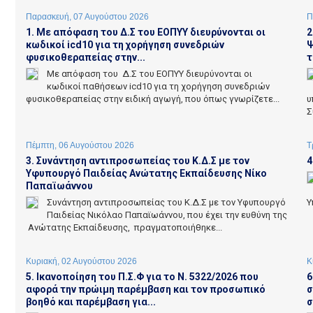
Παρασκευή, 07 Αυγούστου 2026
Π
1. Με απόφαση του Δ.Σ του ΕΟΠΥΥ διευρύνονται οι
2
κωδικοί icd10 για τη χορήγηση συνεδριών
Ψ
φυσικοθεραπείας στην...
τ
Με απόφαση του Δ.Σ του ΕΟΠΥΥ διευρύνονται οι
κωδικοί παθήσεων icd10 για τη χορήγηση συνεδριών
φυσικοθεραπείας στην ειδική αγωγή, που όπως γνωρίζετε...
υ
Σ
Πέμπτη, 06 Αυγούστου 2026
Τ
3. Συνάντηση αντιπροσωπείας του Κ.Δ.Σ με τον
4
Υφυπουργό Παιδείας Ανώτατης Εκπαίδευσης Νίκο
Παπαϊωάννου
Συνάντηση αντιπροσωπείας του Κ.Δ.Σ με τον Υφυπουργό
Υ
Παιδείας Νικόλαο Παπαϊωάννου, που έχει την ευθύνη της
Ανώτατης Εκπαίδευσης, πραγματοποιήθηκε...
Κυριακή, 02 Αυγούστου 2026
Κ
5. Ικανοποίηση του Π.Σ.Φ για το Ν. 5322/2026 που
6
αφορά την πρώιμη παρέμβαση και τον προσωπικό
σ
βοηθό και παρέμβαση για...
σ