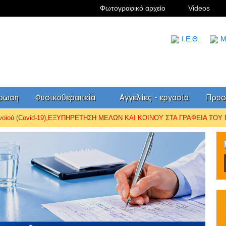
Φωτογραφικό αρχείο
Videos
I.Ε.Θ.
Μ
έρωση
Φυσικοθεραπεία
Αγγελίες - εργασία
Προσ
ωνοϊού (Covid-19),ΕΞΥΠΗΡΕΤΗΣΗ ΜΕΛΩΝ ΚΑΙ ΚΟΙΝΟΥ ΣΤΑ ΓΡΑΦΕΙΑ ΤΟΥ Π.