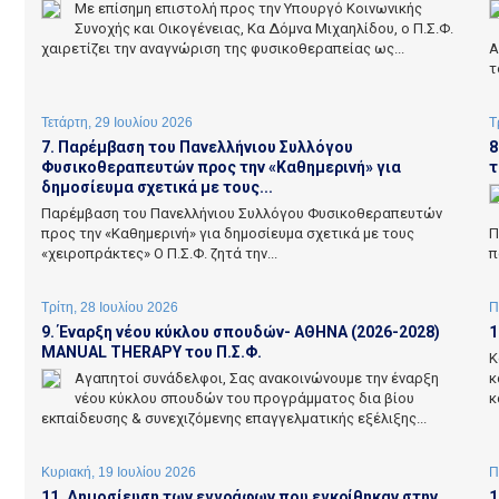
Με επίσημη επιστολή προς την Υπουργό Κοινωνικής
Συνοχής και Οικογένειας, Κα Δόμνα Μιχαηλίδου, ο Π.Σ.Φ.
χαιρετίζει την αναγνώριση της φυσικοθεραπείας ως...
Α
τ
Τετάρτη, 29 Ιουλίου 2026
Τ
7. Παρέμβαση του Πανελλήνιου Συλλόγου
8
Φυσικοθεραπευτών προς την «Καθημερινή» για
τ
δημοσίευμα σχετικά με τους...
Παρέμβαση του Πανελλήνιου Συλλόγου Φυσικοθεραπευτών
προς την «Καθημερινή» για δημοσίευμα σχετικά με τους
Π
«χειροπράκτες» Ο Π.Σ.Φ. ζητά την...
π
Τρίτη, 28 Ιουλίου 2026
Π
9. Έναρξη νέου κύκλου σπουδών- ΑΘΗΝΑ (2026-2028)
1
MANUAL THERAPY του Π.Σ.Φ.
Κ
Αγαπητοί συνάδελφοι, Σας ανακοινώνουμε την έναρξη
κ
νέου κύκλου σπουδών του προγράμματος δια βίου
κ
εκπαίδευσης & συνεχιζόμενης επαγγελματικής εξέλιξης...
Κυριακή, 19 Ιουλίου 2026
Π
11. Δημοσίευση των εγγράφων που εγκρίθηκαν στην
1