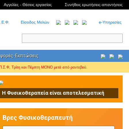
Αγγελίες - Θέσεις εργασίας
Συνήθεις ερωτήσεις-απαντήσεις
.Ε.Φ.
Είσοδος Μελών
e-Υπηρεσίες
φορές-Εκπτώσεις
Σ.Φ, Τρίτη και Πέμπτη ΜΟΝΟ μετά από ραντεβού.
Η Φυσικοθεραπεία είναι αποτελεσματική
Βρες Φυσικοθεραπευτή